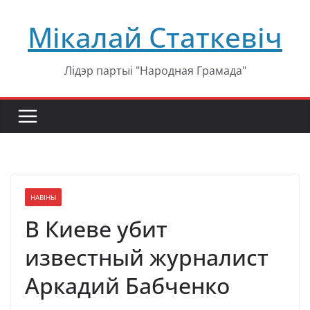
Перейти
Мікалай Статкевіч
к
содержимому
Лідэр партыі "Народная Грамада"
НАВІНЫ
В Киеве убит
известный журналист
Аркадий Бабченко