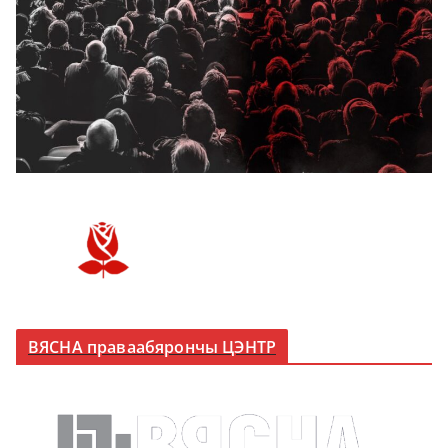
ВЯСНА праваабярончы ЦЭНТР