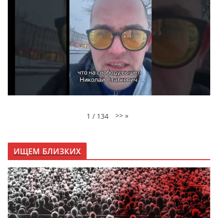
>>
»
1
/
134
ИЩЕМ БЛИЗКИХ