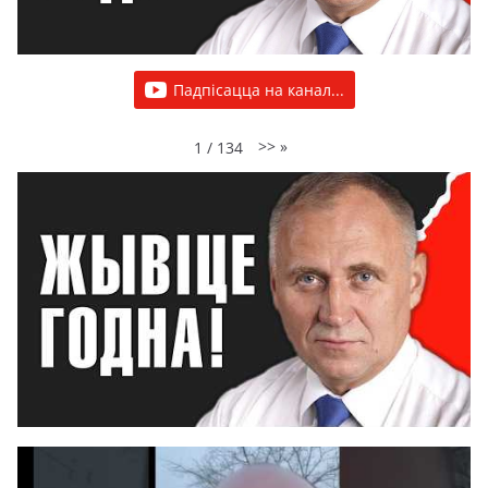
Падпісацца на канал...
>>
»
1
/
134