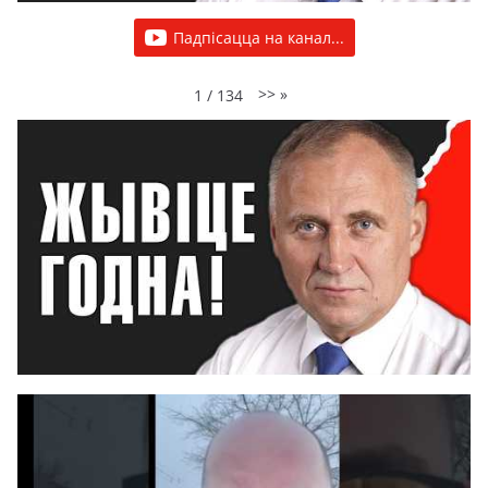
Падпісацца на канал...
>>
»
1
/
134