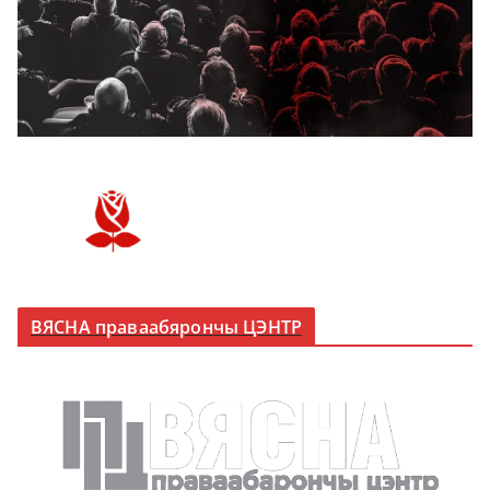
ВЯСНА праваабярончы ЦЭНТР