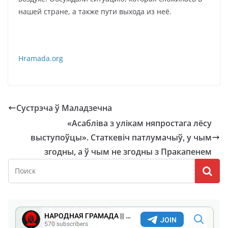
нашей стране, а также пути выхода из неё.
Hramada.org
Сустрэча ў Маладзечна
«Асабліва з улікам няпростага лёсу
выступоўцы». Статкевіч патлумачыў, у чым
згодны, а ў чым не згодны з Пракапенем