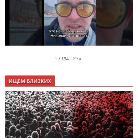
>>
»
1
/
134
ИЩЕМ БЛИЗКИХ