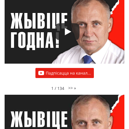
Падпісацца на канал...
>>
»
1
/
134