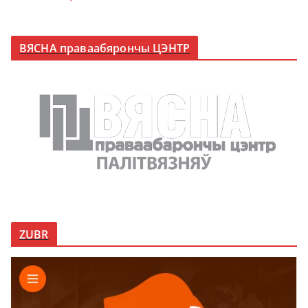
ВЯСНА праваабярончы ЦЭНТР
ZUBR