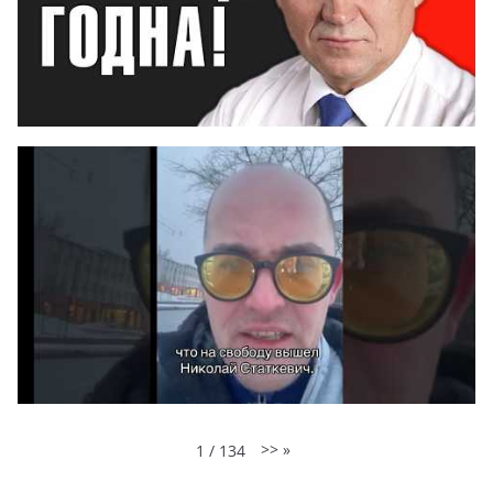
>>
»
1
/
134