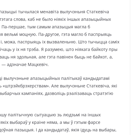
 пазыцыі тычылася менавіта вылучэньня Статкевіча
гэтага слова, каб не было ніякіх іншых апазыцыйных
ці. Па-першае, тым самым апазыцыя магла б
я вельмі моцную. Па-другое, гэта магло б паспрыяць
ў і, можа, паспрыяць іх вызваленьню. Што тычыцца саміх
чаць у іх ня трэба. Я разумею, што ніякага байкоту пры
ць ня здольная, але гэта павінен быць не байкот, а,
, — адзначае Мацкевіч.
ці вылучэньне апазыцыйных палітыкаў кандыдатамі
 «штрэйкбрэхерствам». Але вылучэньне Статкевіча, які
ыбарчых кампаніях, дазволіць рэалізаваць стратэгію
ашу палітычную сытуацыю зь людзьмі на іншых
іякіх выбараў у краіне няма, а мы ў гэтым фарсе
оўная пазыцыя. І да кандыдатаў, якія ідуць на выбары,