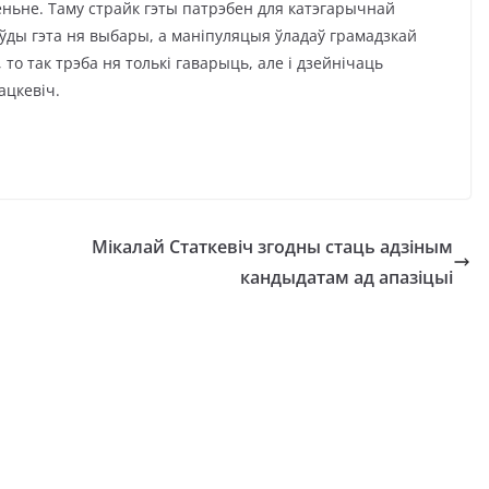
ньне. Таму страйк гэты патрэбен для катэгарычнай
раўды гэта ня выбары, а маніпуляцыя ўладаў грамадзкай
, то так трэба ня толькі гаварыць, але і дзейнічаць
ацкевіч.
Мікалай Статкевіч згодны стаць адзіным
кандыдатам ад апазіцыі