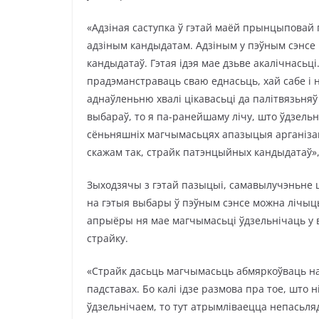
«Адзіная саступка ў гэтай маёй прынцыповай
адзіным кандыдатам. Адзіным у пэўным сэнсе 
кандыдатаў. Гэтая ідэя мае дзьве акалічнась
прадэманстраваць сваю еднасьць, хай сабе і н
аднаўленьню хвалі цікавасьці да палітвязьня
выбараў, то я па-ранейшаму лічу, што ўдзельні
сёньняшніх магчымасьцях апазыцыя арганізава
скажам так, страйк патэнцыйных кандыдатаў»
Зыходзячы з гэтай пазыцыі, самавылучэньне 
на гэтыя выбары ў пэўным сэнсе можна лічыць
апрыёры ня мае магчымасьці ўдзельнічаць у в
страйку.
«Страйк дасьць магчымасьць абмяркоўваць н
падставах. Бо калі ідзе размова пра тое, што н
ўдзельнічаем, то тут атрымліваецца непасьляд