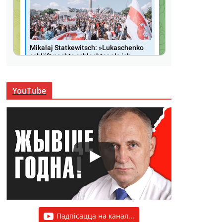
YouTube
Падпісацца на канал...