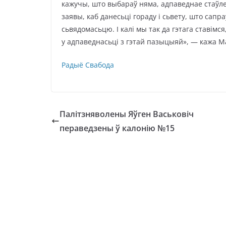
кажучы, што выбараў няма, адпаведнае стаўле
заявы, каб данесьці гораду і сьвету, што сап
сьвядомасьцю. І калі мы так да гэтага ставімся
у адпаведнасьці з гэтай пазыцыяй», — кажа М
Радыё Свабода
Палітзняволены Яўген Васьковіч
пераведзены ў калонію №15