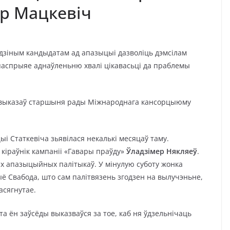
ер Мацкевіч
адзіным кандыдатам ад апазыцыі дазволіць дэмсілам
паспрыяе аднаўленьню хвалі цікавасьці да праблемы
а выказаў старшыня рады Міжнароднага кансорцыюму
і Статкевіча зьявілася некалькі месяцаў таму.
 кіраўнік кампаніі «Гавары праўду»
Ўладзімер Някляеў
.
х апазыцыйных палітыкаў. У мінулую суботу жонка
ё Свабода, што сам палітвязень згодзен на вылучэньне,
асягнутае.
та ён заўсёды выказваўся за тое, каб ня ўдзельнічаць