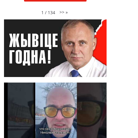
>>
»
1
/
134