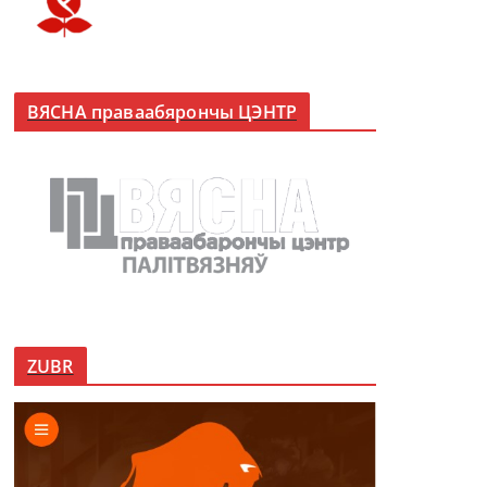
ВЯСНА праваабярончы ЦЭНТР
ZUBR