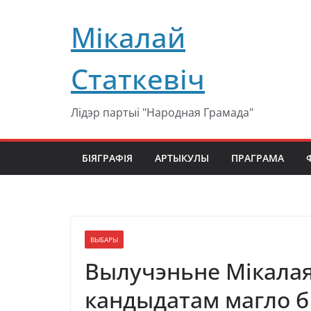
Перейти
Мікалай
к
содержимому
Статкевіч
Лідэр партыі "Народная Грамада"
БІЯГРАФІЯ
АРТЫКУЛЫ
ПРАГРАМА
ВЫБАРЫ
Вылучэньне Мікалая
кандыдатам магло б 