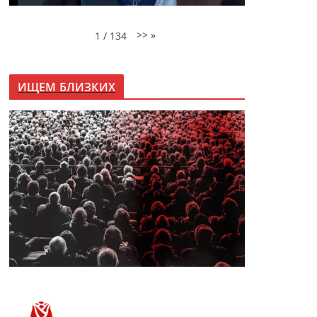
>>
»
1
/
134
ИЩЕМ БЛИЗКИХ