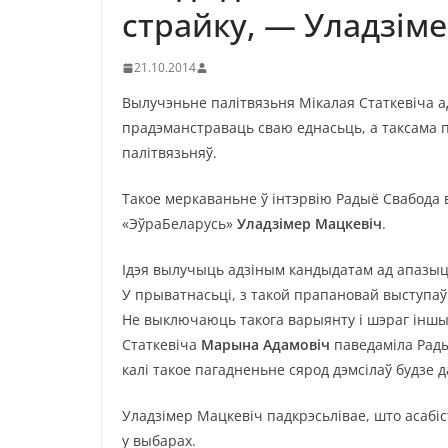
страйку, — Уладзім
21.10.2014
Вылучэньне палітвязьня Мікалая Статкевіча 
прадэманстраваць сваю еднасьць, а таксама 
палітвязьняў.
Такое меркаваньне ў інтэрвію Радыё Свабод
«ЭўраБеларусь»
Уладзімер Мацкевіч
.
Ідэя вылучыць адзіным кандыдатам ад апазыцы
У прыватнасьці, з такой прапановай выступаў
Не выключаюць такога варыянту і шэраг іншы
Статкевіча
Марына Адамовіч
паведаміла Рады
калі такое пагадненьне сярод дэмсілаў будзе д
Уладзімер Мацкевіч падкрэсьлівае, што асабіс
у выбарах.