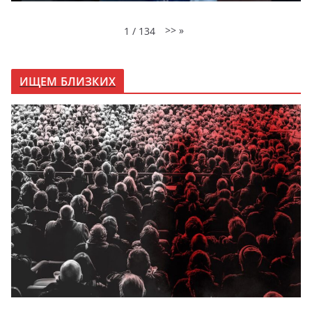
>>
»
1
/
134
ИЩЕМ БЛИЗКИХ