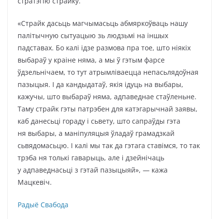
стратэгію страйку.
«Страйк дасьць магчымасьць абмяркоўваць нашу
палітычную сытуацыю зь людзьмі на іншых
падставах. Бо калі ідзе размова пра тое, што ніякіх
выбараў у краіне няма, а мы ў гэтым фарсе
ўдзельнічаем, то тут атрымліваецца непасьлядоўная
пазыцыя. І да кандыдатаў, якія ідуць на выбары,
кажучы, што выбараў няма, адпаведнае стаўленьне.
Таму страйк гэты патрэбен для катэгарычнай заявы,
каб данесьці гораду і сьвету, што сапраўды гэта
ня выбары, а маніпуляцыя ўладаў грамадзкай
сьвядомасьцю. І калі мы так да гэтага ставімся, то так
трэба ня толькі гаварыць, але і дзейнічаць
у адпаведнасьці з гэтай пазыцыяй», — кажа
Мацкевіч.
Радыё Свабода