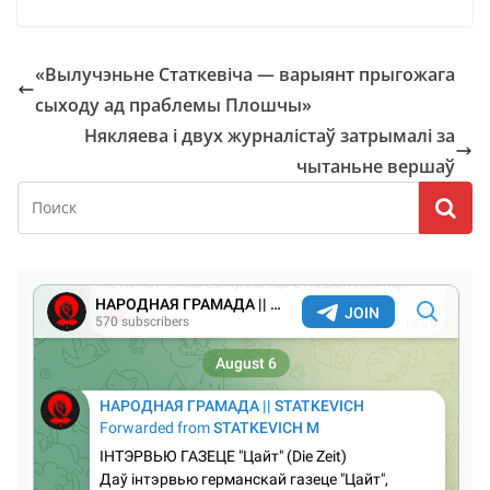
«Вылучэньне Статкевіча — варыянт прыгожага
сыходу ад праблемы Плошчы»
Някляева і двух журналістаў затрымалі за
чытаньне вершаў