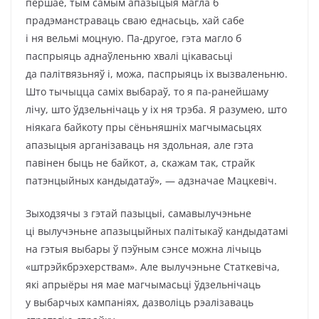
першае, тым самым апазыцыя магла б
прадэманстраваць сваю еднасьць, хай сабе
і ня вельмі моцную. Па-другое, гэта магло б
паспрыяць аднаўленьню хвалі цікавасьці
да палітвязьняў і, можа, паспрыяць іх вызваленьню.
Што тычыцца саміх выбараў, то я па-ранейшаму
лічу, што ўдзельнічаць у іх ня трэба. Я разумею, што
ніякага байкоту пры сёньняшніх магчымасьцях
апазыцыя арганізаваць ня здольная, але гэта
павінен быць не байкот, а, скажам так, страйк
патэнцыйных кандыдатаў», — адзначае Мацкевіч.
Зыходзячы з гэтай пазыцыі, самавылучэньне
ці вылучэньне апазыцыйных палітыкаў кандыдатамі
на гэтыя выбары ў пэўным сэнсе можна лічыць
«штрэйкбрэхерствам». Але вылучэньне Статкевіча,
які апрыёры ня мае магчымасьці ўдзельнічаць
у выбарчых кампаніях, дазволіць рэалізаваць