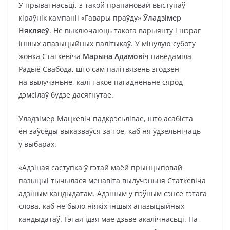
У прыватнасьці, з такой прапановай выступаў
кіраўнік кампаніі «Гавары праўду»
Ўладзімер
Някляеў
. Не выключаюць такога варыянту і шэраг
іншых апазыцыйных палітыкаў. У мінулую суботу
жонка Статкевіча
Марына Адамовіч
паведаміла
Радыё Свабода, што сам палітвязень згодзен
на вылучэньне, калі такое пагадненьне сярод
дэмсілаў будзе дасягнутае.
Уладзімер Мацкевіч падкрэсьлівае, што асабіста
ён заўсёды выказваўся за тое, каб ня ўдзельнічаць
у выбарах.
«Адзіная саступка ў гэтай маёй прынцыповай
пазыцыі тычылася менавіта вылучэньня Статкевіча
адзіным кандыдатам. Адзіным у пэўным сэнсе гэтага
слова, каб не было ніякіх іншых апазыцыйных
кандыдатаў. Гэтая ідэя мае дзьве акалічнасьці. Па-