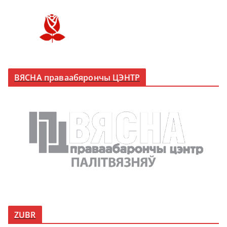
ВЯСНА праваабярончы ЦЭНТР
ZUBR