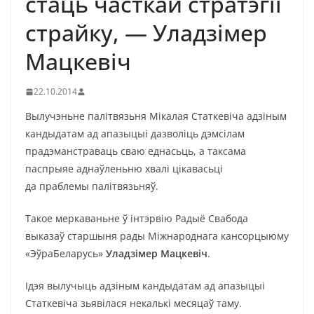
стаць часткай стратэгіі
страйку, — Уладзімер
Мацкевіч
22.10.2014
Вылучэньне палітвязьня Мікалая Статкевіча адзіным
кандыдатам ад апазыцыі дазволіць дэмсілам
прадэманстраваць сваю еднасьць, а таксама
паспрыяе аднаўленьню хвалі цікавасьці
да праблемы палітвязьняў.
Такое меркаваньне ў інтэрвію Радыё Свабода
выказаў старшыня рады Міжнароднага кансорцыюму
«ЭўраБеларусь»
Уладзімер Мацкевіч
.
Ідэя вылучыць адзіным кандыдатам ад апазыцыі
Статкевіча зьявілася некалькі месяцаў таму.