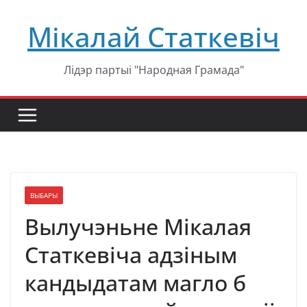
Перейти
Мікалай Статкевіч
к
содержимому
Лідэр партыі "Народная Грамада"
ВЫБАРЫ
Вылучэньне Мікалая
Статкевіча адзіным
кандыдатам магло б