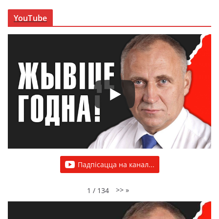
YouTube
Падпісацца на канал...
>>
»
1
/
134