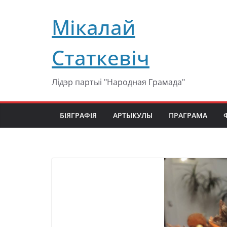
Перейти
Мікалай
к
содержимому
Статкевіч
Лідэр партыі "Народная Грамада"
БІЯГРАФІЯ
АРТЫКУЛЫ
ПРАГРАМА