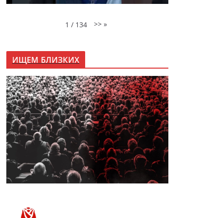
>>
»
1
/
134
ИЩЕМ БЛИЗКИХ