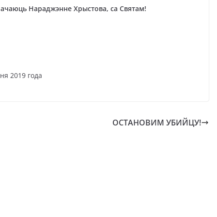
начаюць Нараджэнне Хрыстова, са Святам!
019 года
ОСТАНОВИМ УБИЙЦУ!