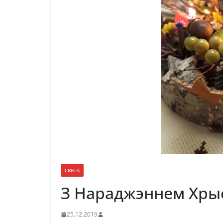
СВЯТА
З Нараджэннем Хры
25.12.2019