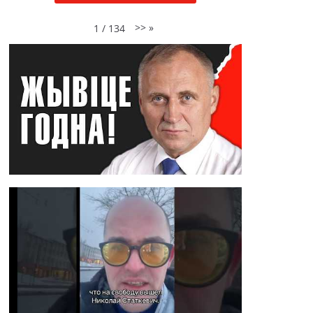
>>
»
1
/
134