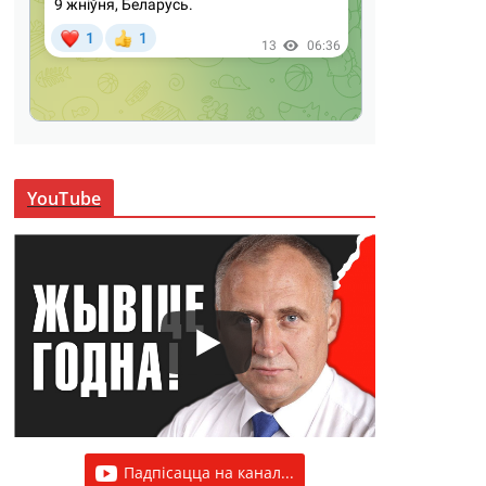
YouTube
Падпісацца на канал...