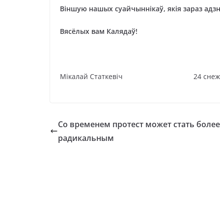
Віншую нашых суайчыннікаў, якія зараз адз
Вясёлых вам Калядаў!
Мікалай Статкевіч 24 снежня 2
Со временем протест может стать более
радикальным