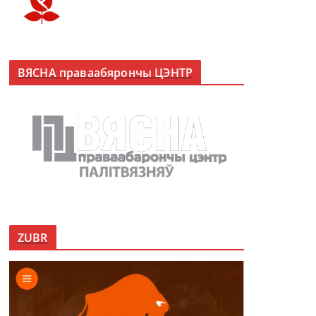
ВЯСНА праваабярончы ЦЭНТР
ZUBR