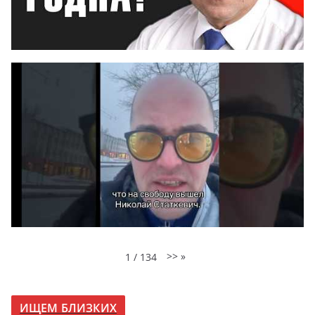
>>
»
1
/
134
ИЩЕМ БЛИЗКИХ