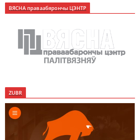
ВЯСНА праваабярончы ЦЭНТР
ZUBR