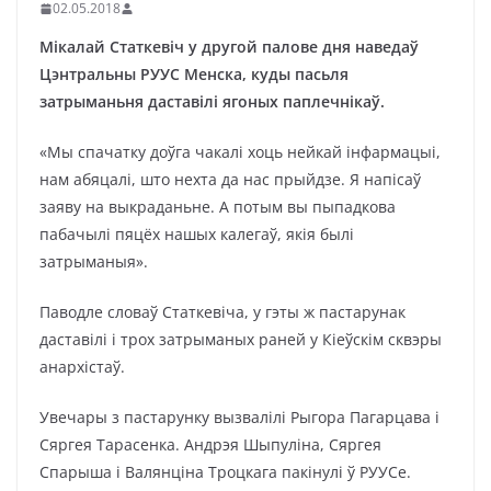
02.05.2018
Мікалай Статкевіч у другой палове дня наведаў
Цэнтральны РУУС Менска, куды пасьля
затрыманьня даставілі ягоных паплечнікаў.
«Мы спачатку доўга чакалі хоць нейкай інфармацыі,
нам абяцалі, што нехта да нас прыйдзе. Я напісаў
заяву на выкраданьне. А потым вы пыпадкова
пабачылі пяцёх нашых калегаў, якія былі
затрыманыя».
Паводле словаў Статкевіча, у гэты ж пастарунак
даставілі і трох затрыманых раней у Кіеўскім сквэры
анархістаў.
Увечары з пастарунку вызвалілі Рыгора Пагарцава і
Сяргея Тарасенка. Андрэя Шыпуліна, Сяргея
Спарыша і Валянціна Троцкага пакінулі ў РУУСе.