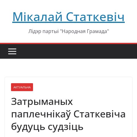
Перейти
Мікалай Статкевіч
к
содержимому
Лідэр партыі "Народная Грамада"
АКТУАЛЬНА
Затрыманых
паплечнікаў Статкевіча
будуць судзіць