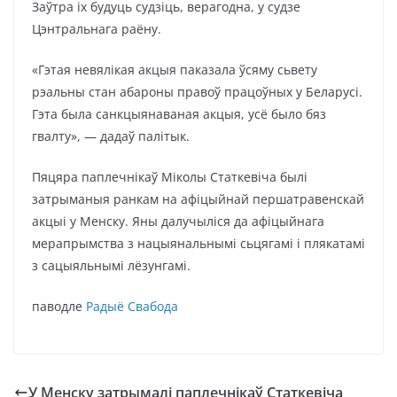
Заўтра іх будуць судзіць, верагодна, у судзе
Цэнтральнага раёну.
«Гэтая невялікая акцыя паказала ўсяму сьвету
рэальны стан абароны правоў працоўных у Беларусі.
Гэта была санкцыянаваная акцыя, усё было бяз
гвалту», — дадаў палітык.
Пяцяра паплечнікаў Міколы Статкевіча былі
затрыманыя ранкам на афіцыйнай першатравенскай
акцыі у Менску. Яны далучыліся да афіцыйнага
мерапрымства з нацыянальнымі сьцягамі і плякатамі
з сацыяльнымі лёзунгамі.
паводле
Радыё Свабода
У Менску затрымалі паплечнікаў Статкевіча