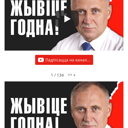
Падпісацца на канал...
>>
»
1
/
134