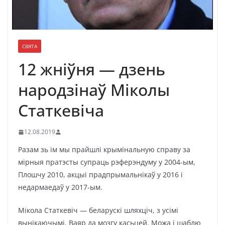
СВЯТА
12 жніўня — дзень
народзінаў Міколы
Статкевіча
12.08.2019
Разам зь ім мы прайшлі крымінальную справу за
мірныя пратэсты супраць рэферэндуму у 2004-ым,
Плошчу 2010, акцыі прадпрымальнікаў у 2016 і
недармаедаў у 2017-ым.
Мікола Статкевіч — беларускі шляхціч, з усімі
вынікаючымі. Ваяр да мозгу касьцей. Можа і шаблю