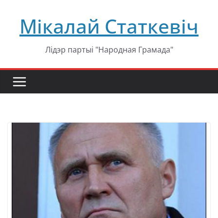
Перейти
Мікалай Статкевіч
к
содержимому
Лідэр партыі "Народная Грамада"