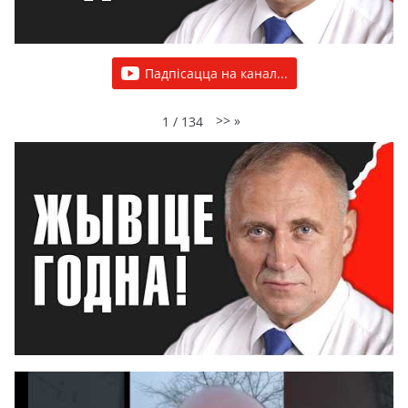
Падпісацца на канал...
>>
»
1
/
134