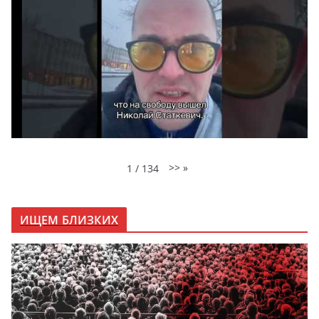
>>
»
1
/
134
ИЩЕМ БЛИЗКИХ