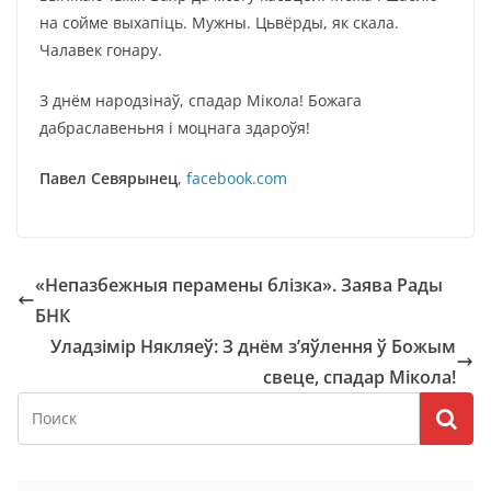
на сойме выхапіць. Мужны. Цьвёрды, як скала.
Чалавек гонару.
З днём народзінаў, спадар Мікола! Божага
дабраславеньня і моцнага здароўя!
Павел Севярынец
,
facebook.com
«Непазбежныя перамены блізка». Заява Рады
БНК
Уладзімір Някляеў: З днём з’яўлення ў Божым
свеце, спадар Мікола!