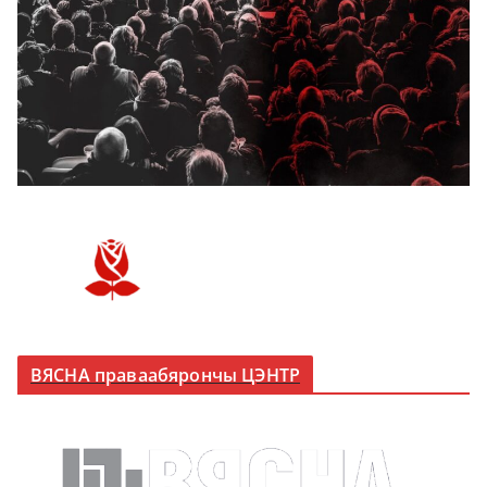
ВЯСНА праваабярончы ЦЭНТР