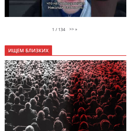
>>
»
1
/
134
ИЩЕМ БЛИЗКИХ