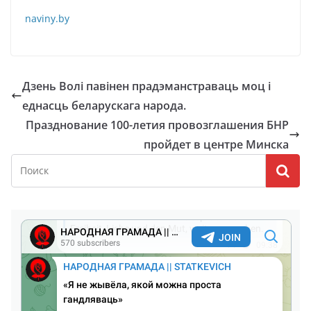
naviny.by
Дзень Волі павінен прадэманстраваць моц і
еднасць беларускага народа.
Празднование 100-летия провозглашения БНР
пройдет в центре Минска