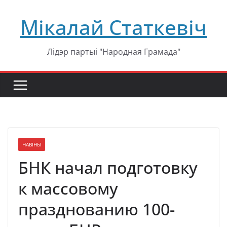
Перейти
Мікалай Статкевіч
к
содержимому
Лідэр партыі "Народная Грамада"
НАВІНЫ
БНК начал подготовку
к массовому
празднованию 100-