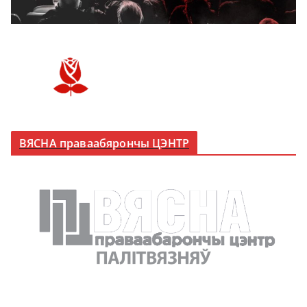
ВЯСНА праваабярончы ЦЭНТР