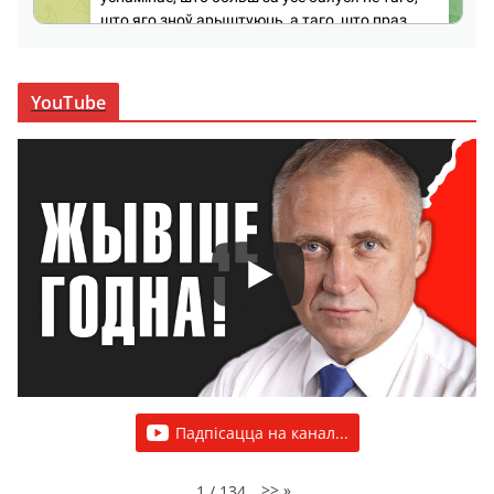
YouTube
Падпісацца на канал...
>>
»
1
/
134