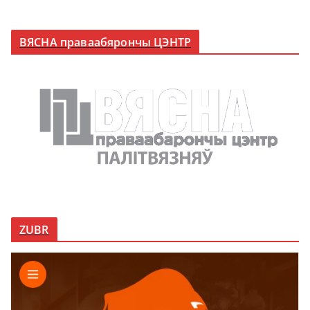
ВЯСНА праваабярончы ЦЭНТР
ZUBR