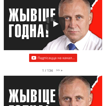
Падпісацца на канал...
>>
»
1
/
134