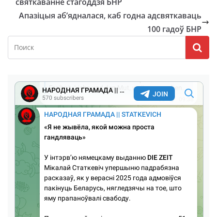
святкаванне стагоддзя БНР
Апазіцыя аб’ядналася, каб годна адсвяткаваць
100 гадоў БНР