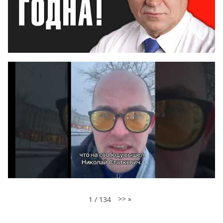
>>
»
1
/
134