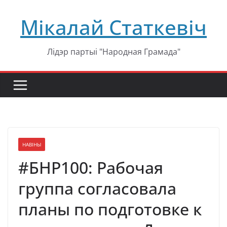
Перейти
Мікалай Статкевіч
к
содержимому
Лідэр партыі "Народная Грамада"
НАВІНЫ
#БНР100: Рабочая
группа согласовала
планы по подготовке к