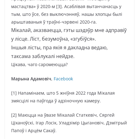
мастацтва» ў 2020-м [3]. Асаблівая вытанчанасць у
тым, што ўсе, без выключэнняў, нашы хлопцы былі
арыштаваныя ў траўні-чэрвені 2020-га.
Мікалай, аказваецца, гэты шэдэўр мне адправіў
у лісце. Ліст, безумоўна, «згубіўся».
Іншыя лісты, пра якія я дакладна ведаю,
таксама заблукалі нейдзе.
Цікава, чаго саромеюцца?
Марына Адамовіч
,
Facebook
[1] Напамінаем, што 5 жніўня 2022 года Мікалая
змясцілі на паўгода ў адзіночную камеру.
[2] Маюцца на ўвазе Мікалай Статкевіч, Сяргей
Ціханоўскі, Ігар Лосік, Уладзімір Цыгановіч, Дзмітрый
Папоў і Арцём Сакаў.