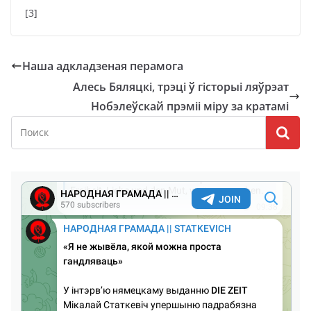
[3]
Наша адкладзеная перамога
Алесь Бяляцкі, трэці ў гісторыі ляўрэат
Нобэлеўскай прэміі міру за кратамі