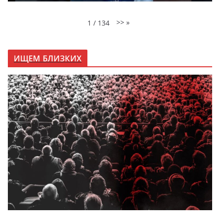
>>
»
1
/
134
ИЩЕМ БЛИЗКИХ