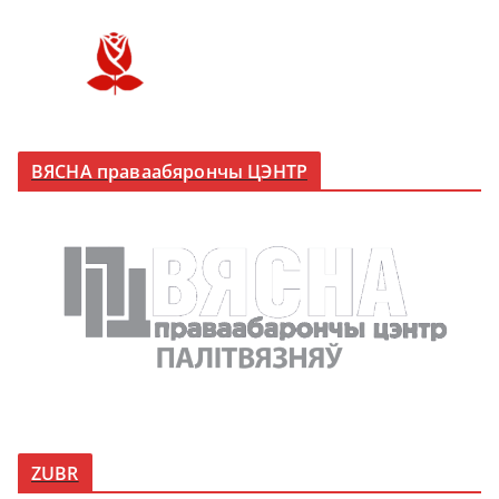
ВЯСНА праваабярончы ЦЭНТР
ZUBR