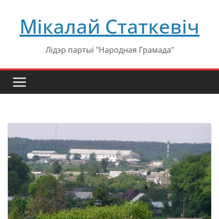
Перейти
Мікалай Статкевіч
к
содержимому
Лідэр партыі "Народная Грамада"