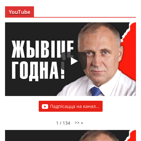
YouTube
Падпісацца на канал...
>>
»
1
/
134