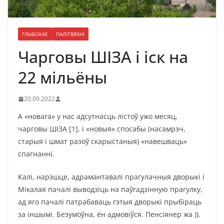
ГЛЫБОКАЕ
ПАЛІТВЯЗНІ
Чарговы ШІЗА і іск на
22 мільёны
20.09.2022
А «новага» у нас адсутнасць лістоў ужо месяц,
чарговы ШІЗА [1], і «новыя» спосабы (насамрэч,
старыя і шмат разоў скарыстаныя) «навешваць»
спагнанні.
Калі, нарэшце, адрамантавалі прагулачныя дворыкі і
Мікалая пачалі выводзіць на паўгадзінную прагулку,
ад яго пачалі патрабаваць гэтыя дворыкі прыбіраць
за іншымі. Безумоўна, ён адмовіўся. Пенсіянер жа )).