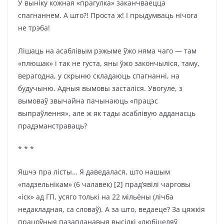
У выніку кожная «прагулка» заканчваецца
спагнаннем. А што?! Проста ж! І прыдумваць нічога
не трэба!
Лішаць на асаблівым рэжыме ўжо няма чаго — там
«плюшак» і так не густа, яны ўжо закончыліся, таму,
верагодна, у скрыню складаюць спагнанні, на
будучыню. Адныя вымовы засталіся. Увогуле, з
вымоваў звычайна пачынаюць «працэс
выпраўлення», але ж як тады асаблівую адданасць
прадэманстраваць?
* * *
Яшчэ пра лісты… Я даведалася, што нашым
«падзельнікам» (6 чалавек) [2] прад’явілі чарговы
«іск» ад ГП, усяго толькі на 22 мільёны (лічба
недакладная, са словаў). А за што, ведаеце? За цяжкія
працоўныя пазапланавыя высілкі «любіцеляў