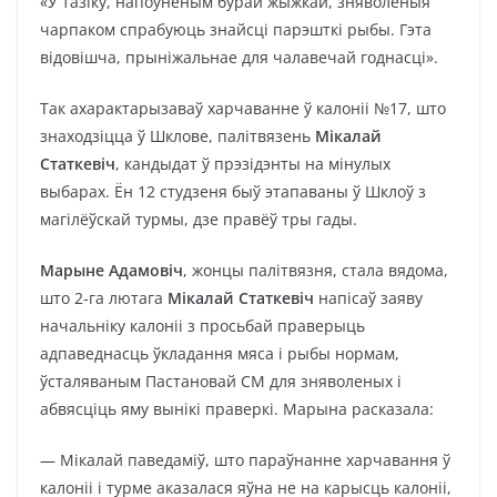
«У тазіку, напоўненым бурай жыжкай, зняволеныя
чарпаком спрабуюць знайсці парэшткі рыбы. Гэта
відовішча, прыніжальнае для чалавечай годнасці».
Так ахарактарызаваў харчаванне ў калоніі №17, што
знаходзіцца ў Шклове, палітвязень
Мікалай
Статкевіч
, кандыдат ў прэзідэнты на мінулых
выбарах. Ён 12 студзеня быў этапаваны ў Шклоў з
магілёўскай турмы, дзе правёў тры гады.
Марыне Адамовіч
, жонцы палітвязня, стала вядома,
што 2-га лютага
Мікалай Статкевіч
напісаў заяву
начальніку калоніі з просьбай праверыць
адпаведнасць ўкладання мяса і рыбы нормам,
ўсталяваным Пастановай СМ для зняволеных і
абвясціць яму вынікі праверкі. Марына расказала:
— Мікалай паведаміў, што параўнанне харчавання ў
калоніі і турме аказалася яўна не на карысць калоніі,