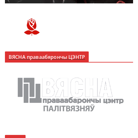
ВЯСНА праваабярончы ЦЭНТР