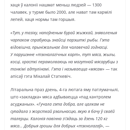
хаця ў калоніі нашмат меньш людзей — 1300
чалавек, у турме было 2000, але нават там кармілі
лепей, хаця нормы там горшыя.
«Тут, у тазіку, напоўненым бурай жыжкай, зняволеныя
чарпаком спрабуюць знайсці парэшткі рыбы. Гэта
відовішча, прыніжальнае для чалавечай годнасці.
У парушэнне «тэхналагічных карт», тут мяса, жылы,
косці, храсткі перамолваюць на магутнай мясарубцы з
тонкімі адтулінамі. Гэта і называецца «мясам»
— так
апісаў гэта Мікалай Статкевіч.
Літаральна праз дзень, 4-га лютага яму патлумачылі,
што «закладка» мяса адбываецца «пад кантролем
асуджаных».
«Гучала гэта добра, але цалкам не
супадала з жорсткай рэальнасцю, якую я бачу ў сваёй
талерцы.
Калонія павінна з\’ядаць за дзень 120 кг
мяса… Добрыя грошы для добрых «тэхнолагаў»
, —