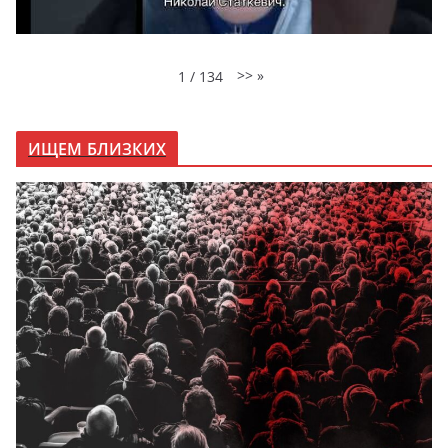
>>
»
1
/
134
ИЩЕМ БЛИЗКИХ