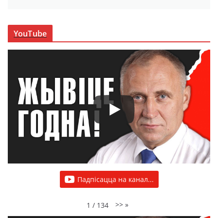
YouTube
Падпісацца на канал...
>>
»
1
/
134