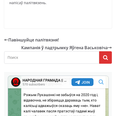
напісаў палітвязень.
Павіншуйце палітвязня!
Кампанія ў падтрымку Яўгена Васьковіча