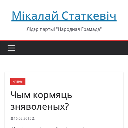
Перейти
Мікалай Статкевіч
к
содержимому
Лідэр партыі "Народная Грамада"
НАВІНЫ
Чым кормяць
зняволеных?
16.02.2015