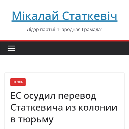
Перейти
Мікалай Статкевіч
к
содержимому
Лідэр партыі "Народная Грамада"
НАВІНЫ
ЕС осудил перевод
Статкевича из колонии
в тюрьму