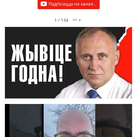
Падпісацца на канал...
>>
»
1
/
134