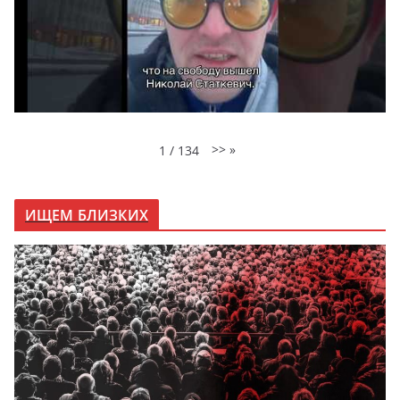
>>
»
1
/
134
ИЩЕМ БЛИЗКИХ