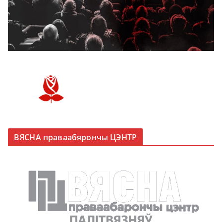
ВЯСНА праваабярончы ЦЭНТР