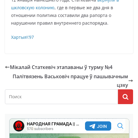
шкловскую колонию
, где в первые же два дня в
отношении политика составили два рапорта о
нарушении правил внутреннего распорядка.
Хартыя\’97
Мікалай Статкевіч этапаваны ў турму №4
Палітвязень Васьковіч працуе ў пашывачным
цэху