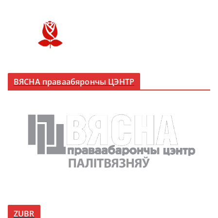
ВЯСНА праваабярончы ЦЭНТР
ZUBR