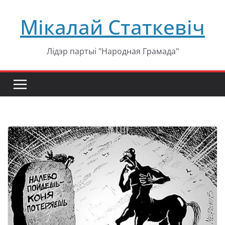
Перейти
Мікалай Статкевіч
к
содержимому
Лідэр партыі "Народная Грамада"