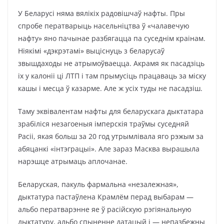
У Беларусі няма вялікіх радовішчаў нафты. Пры
спробе ператварыць насельніцтва ў «чалавечую
нафту» яно пачынае разбягацца па суседнім краінам
.
Ніякімі «дэкрэтамі» выціснуць з беларусаў
звышдаходы не атрымоўваецца. Акрамя як пасадзіць
іх у калоніі ці ЛТП і там прымусіць працаваць за міску
кашы і месца ў казарме. Але ж усіх туды не пасадзіш.
Таму эквівалентам нафты для беларускага дыктатара
зрабіліся незагоеныя імперскія траўмы суседняй
Расіі, якая больш за 20 год утрымлівала яго рэжым за
абяцанкі «інтэграцыі». Але зараз Масква вырашыла
нарэшце атрымаць аплочанае.
Беларуская, пакуль фармальна «незалежная»,
дыктатура пастаўлена Крамлём перад выбарам —
альбо ператварэнне яе ў расійскую рэгіянальную
дыктатуру, альбо спыненне датацый і — непазбежны