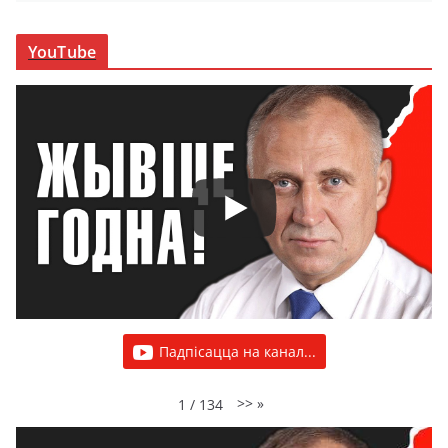
YouTube
Падпісацца на канал...
>>
»
1
/
134