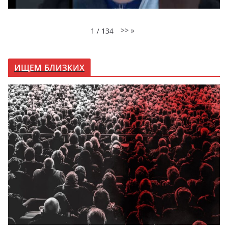
>>
»
1
/
134
ИЩЕМ БЛИЗКИХ