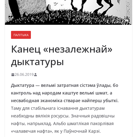
ПАЛІТЫКА
Канец «незалежнай»
дыктатуры
26.06.2019
Дыктатура — вельмі затратная сістэма ўлады, бо
кантроль над народам каштуе вельмі шмат, а
несвабодная эканоміка стварае найперш убыткі.
Таму для стабільнага існавання дыктатурам
неабходны вялікія рэсурсы. Значныя радовішчы
нафты, напрыклад. Альбо шматлікая пакорлівая
«чалавечая нафта», як у Паўночнай Карэі.