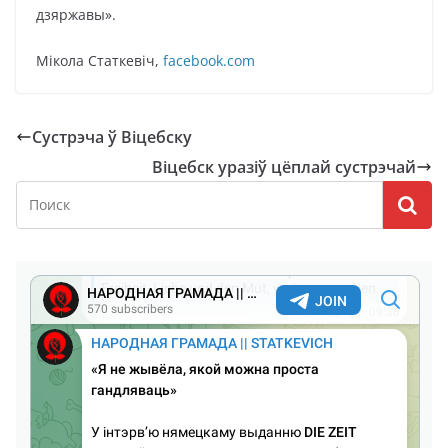
дзяржавы».
Мікола Статкевіч,
facebook.com
Сустрэча ў Віцебску
Віцебск уразіў цёплай сустрэчай