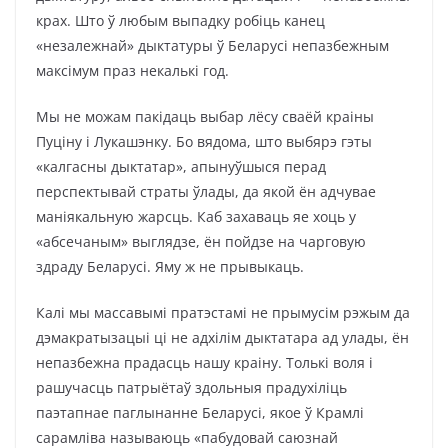
крах. Што ў любым выпадку робіць канец
«незалежнай» дыктатуры ў Беларусі непазбежным
максімум праз некалькі год.
Мы не можам пакідаць выбар лёсу сваёй краіны
Пуціну і Лукашэнку. Бо вядома, што выбярэ гэты
«калгасны дыктатар», апынуўшыся перад
перспектывай страты ўлады, да якой ён адчувае
маніякальную жарсць. Каб захаваць яе хоць у
«абсечаным» выглядзе, ён пойдзе на чарговую
здраду Беларусі. Яму ж не прывыкаць.
Калі мы массавымі пратэстамі не прымусім рэжым да
дэмакратызацыі ці не адхілім дыктатара ад улады, ён
непазбежна прадасць нашу краіну. Толькі воля і
рашучасць патрыётаў здольныя прадухіліць
паэтапнае паглынанне Беларусі, якое ў Крамлі
сарамліва называюць «пабудовай саюзнай