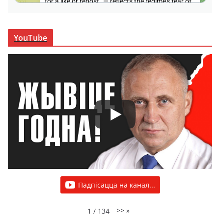
YouTube
Падпісацца на канал...
>>
»
1
/
134