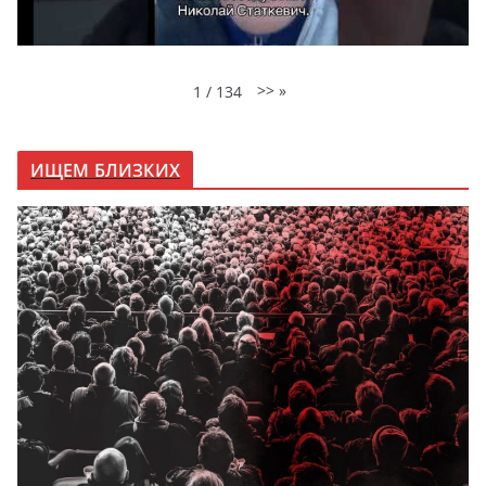
>>
»
1
/
134
ИЩЕМ БЛИЗКИХ