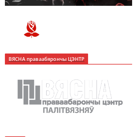
ВЯСНА праваабярончы ЦЭНТР