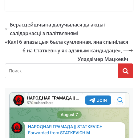
Берасцейшчына далучылася да акцыі
салідарнасці з палітвязнямі
«Калі б апазыцыя была сумленная, яна спынілася
б на Статкевічу як адзіным кандыдаце», —
Уладзімер Мацкевіч