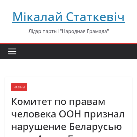
Перейти
Мікалай Статкевіч
к
содержимому
Лідэр партыі "Народная Грамада"
НАВІНЫ
Комитет по правам
человека ООН признал
нарушение Беларусью