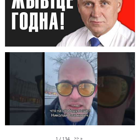
>>
»
1
/
134