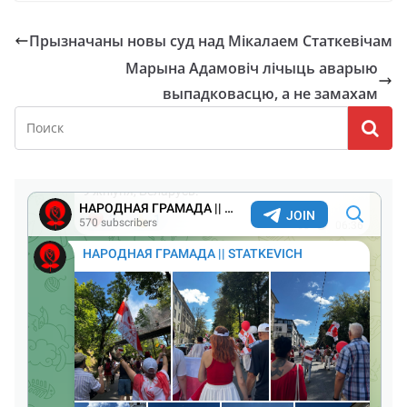
Прызначаны новы суд над Мікалаем Статкевічам
Марына Адамовіч лічыць аварыю
выпадковасцю, а не замахам