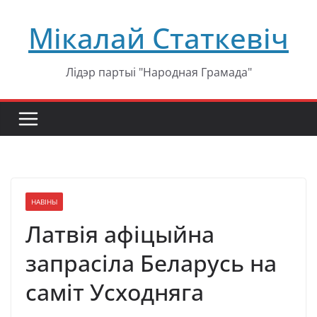
Перейти
Мікалай Статкевіч
к
содержимому
Лідэр партыі "Народная Грамада"
НАВІНЫ
Латвія афіцыйна
запрасіла Беларусь на
саміт Усходняга