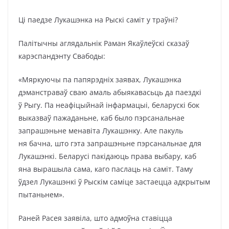
Ці паедзе Лукашэнка на Рыскі саміт у траўні?
Палітычны аглядальнік Раман Якаўлеўскі сказаў
карэспандэнту Свабоды:
«Мяркуючы па папярэдніх заявах, Лукашэнка
дэманстраваў сваю амаль абыякавасьць да паездкі
ў Рыгу. Па неафіцыйнай інфармацыі, беларускі бок
выказваў пажаданьне, каб было пэрсанальнае
запрашэньне менавіта Лукашэнку. Але пакуль
ня бачна, што гэта запрашэньне пэрсанальнае для
Лукашэнкі. Беларусі пакідаюць права выбару, каб
яна вырашыла сама, каго паслаць на саміт. Таму
ўдзел Лукашэнкі ў Рыскім саміце застаецца адкрытым
пытаньнем».
Раней Расея заявіла, што адмоўна ставіцца