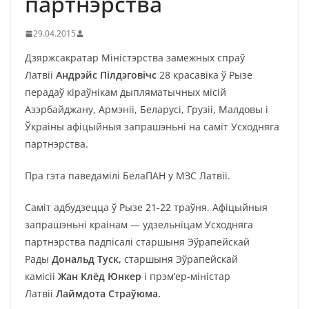
партнэрства
29.04.2015
Дзяржсакратар Міністэрства замежных спраў
Латвіі
Андрэйс Пілдэговічс
28 красавіка ў Рызе
перадаў кіраўнікам дыпляматычных місій
Азэрбайджану, Армэніі, Беларусі, Грузіі, Малдовы і
Ўкраіны афіцыйныя запрашэньні на саміт Усходняга
партнэрства.
Пра гэта паведамілі БелаПАН у МЗС Латвіі.
Саміт адбудзецца ў Рызе 21-22 траўня. Афіцыйныя
запрашэньні краінам — удзельніцам Усходняга
партнэрства падпісалі старшыня Эўрапейскай
Рады
Дональд Туск,
старшыня Эўрапейскай
камісіі
Жан Клёд Юнкер
і прэм’ер-міністар
Латвіі
Лаймдота Страўюма.