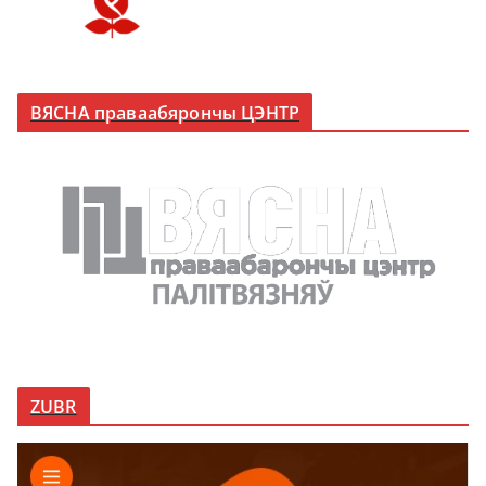
ВЯСНА праваабярончы ЦЭНТР
ZUBR