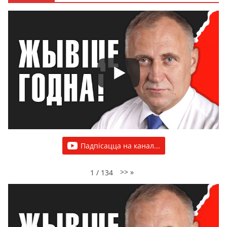
Падпісацца на канал...
>>
»
1
/
134