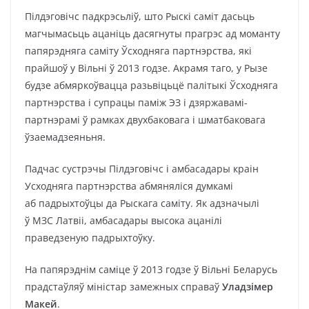
Пілдэговічс падкрэсьліў, што Рыскі саміт дасьць
магчымасьць ацаніць дасягнуты прагрэс ад моманту
папярэдняга саміту Ўсходняга партнэрства, які
прайшоў у Вільні ў 2013 годзе. Акрамя таго, у Рызе
будзе абмяркоўвацца разьвіцьцё палітыкі Ўсходняга
партнэрства і супрацы паміж ЭЗ і дзяржавамі-
партнэрамі ў рамках двухбаковага і шматбаковага
ўзаемадзеяньня.
Падчас сустрэчы Пілдэговічс і амбасадары краін
Усходняга партнэрства абмяняліся думкамі
аб падрыхтоўцы да Рыскага саміту. Як адзначылі
ў МЗС Латвіі, амбасадары высока ацанілі
праведзеную падрыхтоўку.
На папярэднім саміце ў 2013 годзе ў Вільні Беларусь
прадстаўляў міністар замежных справаў
Уладзімер
Макей
.