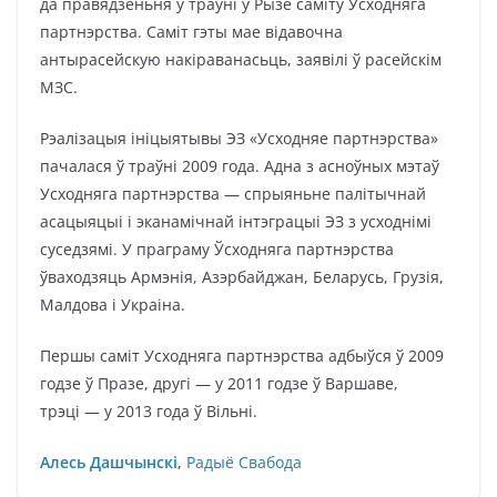
да правядзеньня ў траўні ў Рызе саміту Ўсходняга
партнэрства. Саміт гэты мае відавочна
антырасейскую накіраванасьць, заявілі ў расейскім
МЗС.
Рэалізацыя ініцыятывы ЭЗ «Усходняе партнэрства»
пачалася ў траўні 2009 года. Адна з асноўных мэтаў
Усходняга партнэрства — спрыяньне палітычнай
асацыяцыі і эканамічнай інтэграцыі ЭЗ з усходнімі
суседзямі. У праграму Ўсходняга партнэрства
ўваходзяць Армэнія, Азэрбайджан, Беларусь, Грузія,
Малдова і Украіна.
Першы саміт Усходняга партнэрства адбыўся ў 2009
годзе ў Празе, другі — у 2011 годзе ў Варшаве,
трэці — у 2013 года ў Вільні.
Алесь Дашчынскі
,
Радыё Свабода