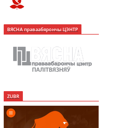
ВЯСНА праваабярончы ЦЭНТР
ZUBR