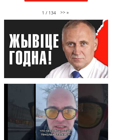
>>
»
1
/
134