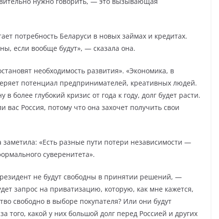
твительно нужно говорить, — это вызывающая
тает потребность Беларуси в новых займах и кредитах.
ены, если вообще будут», — сказала она.
становят необходимость развития». «Экономика, в
 теряет потенциал предпринимателей, креативных людей.
 в более глубокий кризис от года к году, долг будет расти.
ли вас Россия, потому что она захочет получить свои
а заметила: «Есть разные пути потери независимости —
формального суверенитета».
 президент не будут свободны в принятии решений, —
дет запрос на приватизацию, которую, как мне кажется,
ство свободно в выборе покупателя? Или они будут
а того, какой у них большой долг перед Россией и других