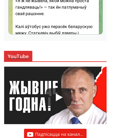
YouTube
Падпісацца на канал...