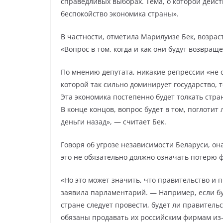
справедливых выборах. Тема, о которой дейс
беспокойство экономика страны».
В частности, отметила Марилуизе Бек, возрас
«Вопрос в том, когда и как они будут возвращ
По мнению депутата, никакие репрессии «не о
которой так сильно доминирует государство,
Эта экономика постепенно будет толкать страну
В конце концов, вопрос будет в том, поглотит 
деньги назад», — считает Бек.
Говоря об угрозе независимости Беларуси, он
это не обязательно должно означать потерю 
«Но это может значить, что правительство и
заявила парламентарий. — Например, если бу
стране следует провести, будет ли правитель
обязаны продавать их российским фирмам из-з