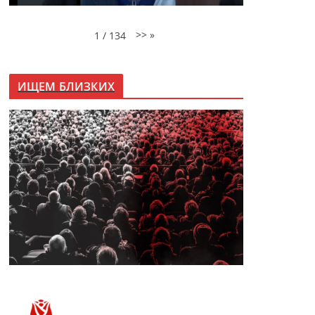
>>
»
1
/
134
ИЩЕМ БЛИЗКИХ