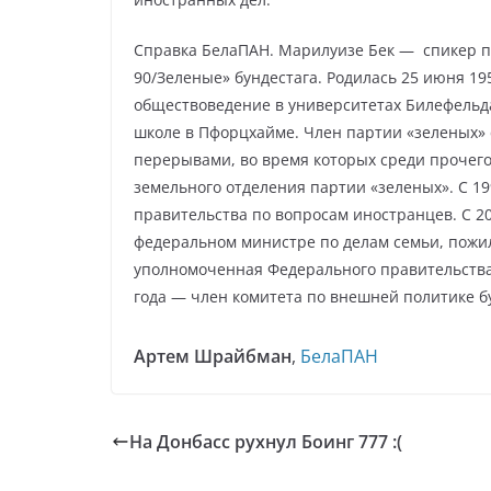
Справка БелаПАН. Марилуизе Бек — спикер п
90/Зеленые» бундестага. Родилась 25 июня 19
обществоведение в университетах Билефельда
школе в Пфорцхайме. Член партии «зеленых» с 
перерывами, во время которых среди прочего
земельного отделения партии «зеленых». С 1
правительства по вопросам иностранцев. С 2
федеральном министре по делам семьи, пожи
уполномоченная Федерального правительства
года — член комитета по внешней политике б
Артем Шрайбман
,
БелаПАН
На Донбасс рухнул Боинг 777 :(