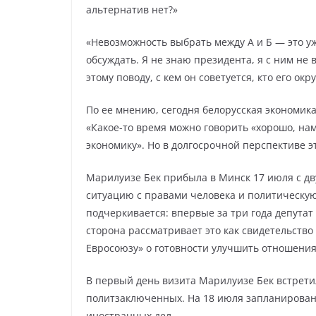
альтернатив нет?»
«Невозможность выбрать между А и Б — это уж
обсуждать. Я не знаю президента, я с ним не 
этому поводу, с кем он советуется, кто его окр
По ее мнению, сегодня белорусская экономик
«Какое-то время можно говорить «хорошо, н
экономику». Но в долгосрочной перспективе эт
Марилуизе Бек прибыла в Минск 17 июля с дв
ситуацию с правами человека и политическую
подчеркивается: впервые за три года депутат
сторона рассматривает это как свидетельство
Евросоюзу» о готовности улучшить отношени
В первый день визита Марилуизе Бек встрет
политзаключенных. На 18 июля запланирован
иностранных дел.