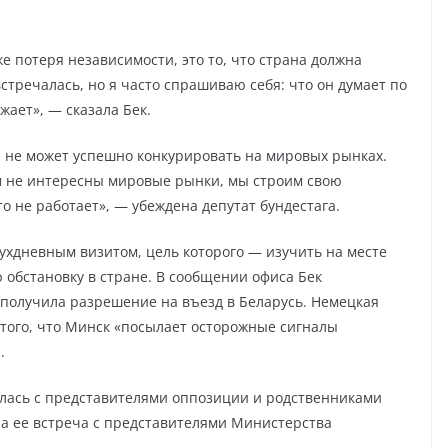
е потеря независимости, это то, что страна должна
встречалась, но я часто спрашиваю себя: что он думает по
ужает», — сказала Бек.
а не может успешно конкурировать на мировых рынках.
ам не интересны мировые рынки, мы строим свою
о не работает», — убеждена депутат бундестага.
ухдневным визитом, цель которого — изучить на месте
 обстановку в стране. В сообщении офиса Бек
 получила разрешение на въезд в Беларусь. Немецкая
 того, что Минск «посылает осторожные сигналы
я.
илась с представителями оппозиции и родственниками
а ее встреча с представителями Министерства