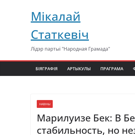
Перейти
Мікалай
к
содержимому
Статкевіч
Лідэр партыі "Народная Грамада"
БІЯГРАФІЯ
АРТЫКУЛЫ
ПРАГРАМА
НАВІНЫ
Марилуизе Бек: В Бе
стабильность, но н