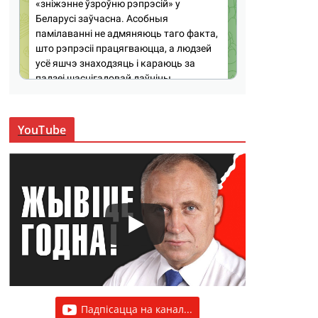
YouTube
Падпісацца на канал...