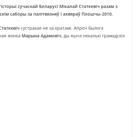
гісторыі сучаснай Беларусі Мікалай Статкевіч разам з
скім саборы за палітвязняў і ахвяраў Плошчы-2010.
Статкевіч
сустракае не за кратамі. Апроч былога
оная жонка
Марына Адамовіч,
ды яшчэ некалькі грамадскіх