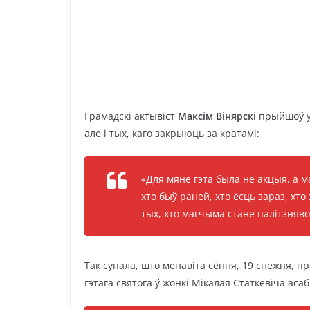
Грамадскі актывіст
Максім Вінярскі
прыйшоў у 
але і тых, каго закрыюць за кратамі:
«Для мяне гэта была не акцыя, а м
хто быў раней, хто ёсць зараз, хт
тых, хто магчыма стане палітзняв
Так супала, што менавіта сёння, 19 снежня, п
гэтага святога ў жонкі Мікалая Статкевіча асаб