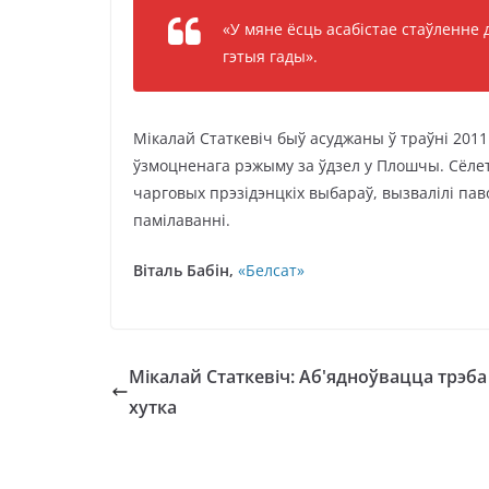
«У мяне ёсць асабістае стаўленне д
гэтыя гады».
Мікалай Статкевіч быў асуджаны ў траўні 2011 
ўзмоцненага рэжыму за ўдзел у Плошчы. Сёлет
чарговых прэзідэнцкіх выбараў, вызвалілі па
памілаванні.
Віталь Бабін,
«Белсат»
Мікалай Статкевіч: Аб'ядноўвацца трэба
хутка