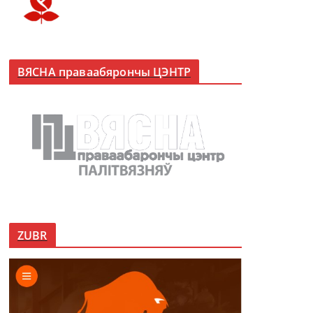
ВЯСНА праваабярончы ЦЭНТР
ZUBR