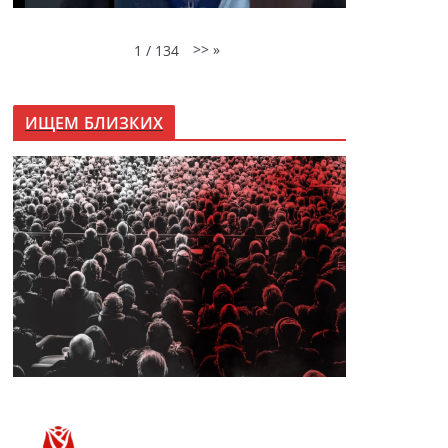
>>
»
1
/
134
ИЩЕМ БЛИЗКИХ