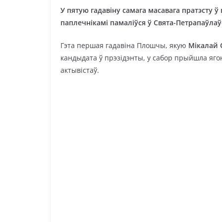
У пятую гадавіну самага масавага пратэсту ў 
паплечнікамі памаліўся ў Свята-Петрапаўлаў
Гэта першая гадавіна Плошчы, якую
Мікалай 
кандыдата ў прэзідэнты, у сабор прыйшла яг
актывістаў.