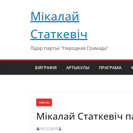
Перейти
Мікалай
к
содержимому
Статкевіч
Лідэр партыі "Народная Грамада"
БІЯГРАФІЯ
АРТЫКУЛЫ
ПРАГРАМА
НАВІНЫ
Мікалай Статкевіч 
19.12.2015