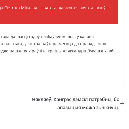
а Святога Мікалая – святога, да якога я звярталася ўсе
года да шасці гадоў пазбаўлення волі ў калоніі
а палітыка, усяго за паўтара месяца да правядзення
водле рашэння кіраўніка краіны Аляксандра Лукашэнкі аб
Някляеў: Кангрэс дэмсіл патрэбны, бо
апазыцыя можа зьнікнуць