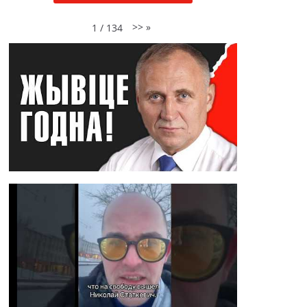
>>
»
1
/
134