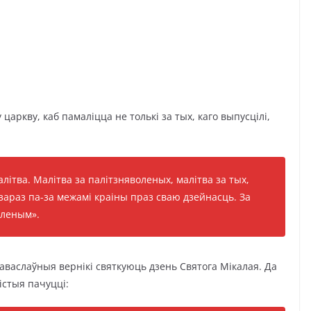
царкву, каб памаліцца не толькі за тых, каго выпусцілі,
алітва. Малітва за палітзняволеных, малітва за тых,
о зараз па-за межамі краіны праз сваю дзейнасць. За
оленым».
раваслаўныя вернікі святкуюць дзень Святога Мікалая. Да
істыя пачуцці: