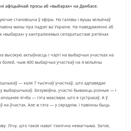
нні афіцыйнай прэсы аб «выбарах» на Данбасе.
уючае становішча ў эфіры. На галовы і вушы мільёнаў
авіна маны пра падзеі ва Украіне. На паведамленні аб
х «выбарах» у кантралюемых сепаратыстамі рэгіёнах
пра высокую актыўнасць і чэргі на выбарчых участках на
а болей, чым 400 выбарчых участкаў на 4 мільёны
баршчыкаў — каля 7 тысячаў участкаў, што адпавядае
чу выбаршчыкаў. Безумоўна, участкі бываюць розныя — і
апошняя лічба — гэта максімум, што я сустракаў. А ў
 на ўчастак. Але ж гэта — у сярэднім, і павінны быць
ову. Лічу, што такое нават тэхнічна немагчыма. Затое,