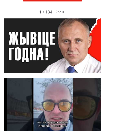
>>
»
1
/
134