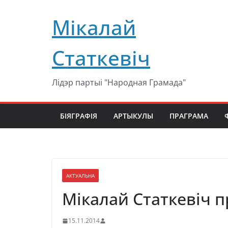
Перейти
Мікалай
к
содержимому
Статкевіч
Лідэр партыі "Народная Грамада"
БІЯГРАФІЯ
АРТЫКУЛЫ
ПРАГРАМА
АКТУАЛЬНА
Мікалай Статкевіч 
15.11.2014