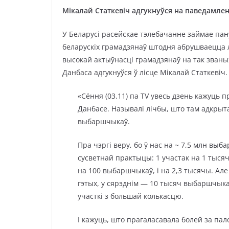
Мікалай Статкевіч адгукнуўся на паведамле
У Беларусі расейскае тэлебачанне займае пан
беларускіх грамадзянаў штодня абрушваецца л
высокай актыўнасці грамадзянаў на так званы
Данбаса адгукнуўся ў лісце Мікалай Статкевіч.
«Сёння (03.11) па TV увесь дзень кажуць 
Данбасе. Называлі лічбы, што там адкрыт
выбаршчыкаў.
Пра чэргі веру, бо ў нас на ~ 7,5 млн вы
сусветнай практыцы: 1 участак на 1 тыся
на 100 выбаршчыкаў, і на 2,3 тысячы. Але 
гэтых, у сярэднім — 10 тысяч выбаршчыкаў
участкі з большай колькасцю.
І кажуць, што прагаласавала болей за пал