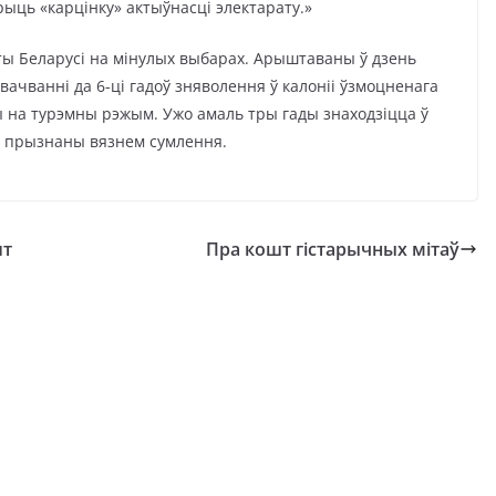
рыць «карцінку» актыўнасці электарату.»
ты Беларусі на мінулых выбарах. Арыштаваны ў дзень
ачванні да 6-ці гадоў зняволення ў калоніі ўзмоцненага
ы на турэмны рэжым. Ужо амаль тры гады знаходзіцца ў
ю прызнаны вязнем сумлення.
ит
Пра кошт гістарычных мітаў