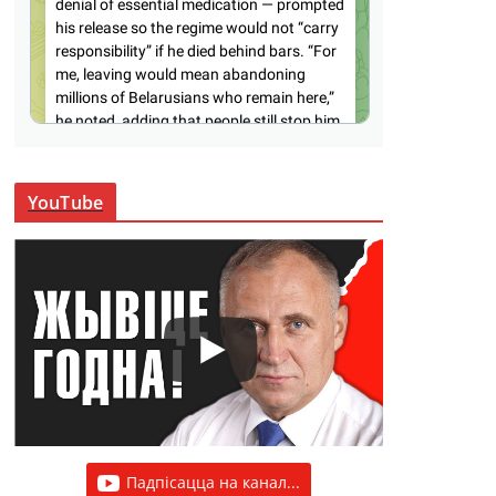
YouTube
Падпісацца на канал...