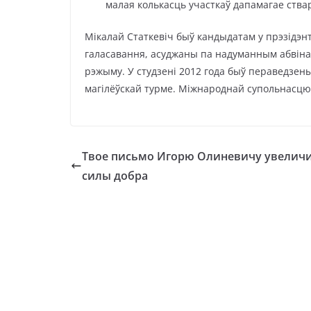
малая колькасць участкаў дапамагае ства
Мікалай Статкевіч быў кандыдатам у прэзідэн
галасавання, асуджаны па надуманным абвінав
рэжыму. У студзені 2012 года быў пераведзен
магілёўскай турме. Міжнароднай супольнасц
Твое письмо Игорю Олиневичу увелич
силы добра