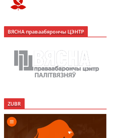
ВЯСНА праваабярончы ЦЭНТР
ZUBR