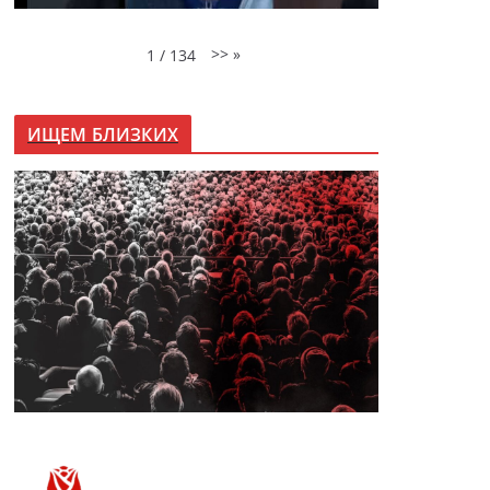
>>
»
1
/
134
ИЩЕМ БЛИЗКИХ