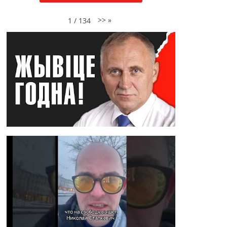
>>
»
1
/
134