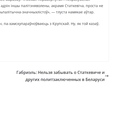
і адзін іншы палітзняволены, акрамя Статкевіча, проста не
зьпалітычна-значныхлістоў», — тлуста намякае аўтар.
, па-хамскупараўноўваюць з Крупскай. Ну, як той казаў,
Габриэль: Нельзя забывать о Статкевиче и
других политзаключенных в Беларуси