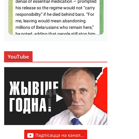
YouTube
Падпісацца на канал...