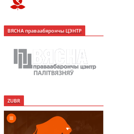
ВЯСНА праваабярончы ЦЭНТР
ZUBR