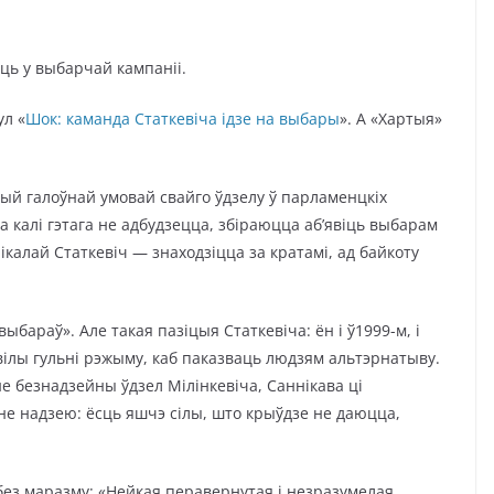
ць у выбарчай кампаніі.
ул «
Шок: каманда Статкевіча ідзе на выбары
». А «Хартыя»
ый галоўнай умовай свайго ўдзелу ў парламенцкіх
 калі гэтага не адбудзецца, збіраюцца аб’явіць выбарам
ікалай Статкевіч — знаходзіцца за кратамі, ад байкоту
выбараў». Але такая пазіцыя Статкевіча: ён і ў1999-м, і
ілы гульні рэжыму, каб паказваць людзям альтэрнатыву.
не безнадзейны ўдзел Мілінкевіча, Саннікава ці
іне надзею: ёсць яшчэ сілы, што крыўдзе не даюцца,
 без маразму: «Нейкая перавернутая і незразумелая