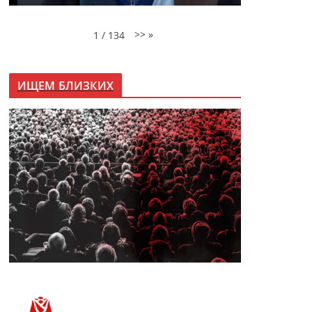
>>
»
1
/
134
ИЩЕМ БЛИЗКИХ