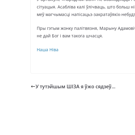
сітуацыя. Асабліва калі ўлічваць, што больш н
меў магчымасці напісацьз-закратаўякіх-небуд
Пры гэтым жонку палітвязня, Марыну Адамовіч
не дай Бог і вам такога шчасця.
Наша Ніва
У тутэйшым ШІЗА я ўжо сядзеў…