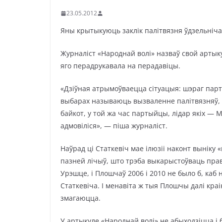
23.05.2012
Яны крытыкуюць заклік палітвязня ўдзельніча
Журналіст «Народнай волі» назваў свой артык
яго перадрукавала на перадавіцы.
«Дзіўная атрымоўваецца сітуацыя: шэраг парт
выбарах называюць вызваленне палітвязняў, а
байкот, у той жа час партыйцы, лідар якіх — М
адмовіліся», — піша журналіст.
Наўрад ці Статкевіч мае ілюзіі наконт выніку «
пазней лічыў, што трэба выкарыстоўваць прав
Урэшце, і Плошчаў 2006 і 2010 не было б, каб 
Статкевіча. І менавіта ж тыя Плошчы далі кра
змагаюцца.
У артыкуле «Народнай волі» не абыходзіцца і