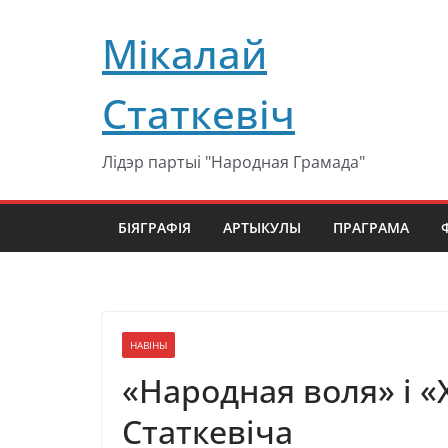
Перейти
Мікалай
к
содержимому
Статкевіч
Лідэр партыі "Народная Грамада"
БІЯГРАФІЯ
АРТЫКУЛЫ
ПРАГРАМА
НАВІНЫ
«Народная воля» і «
Статкевіча