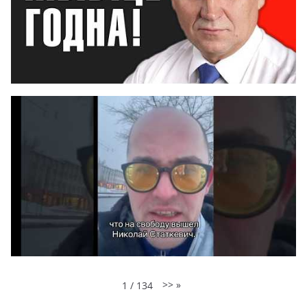
>>
»
1
/
134