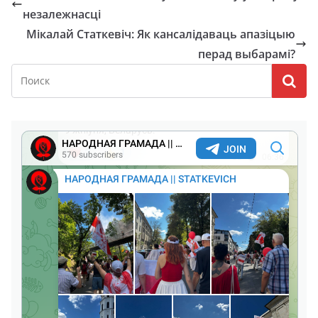
незалежнасці
Мікалай Статкевіч: Як кансалідаваць апазіцыю
перад выбарамі?