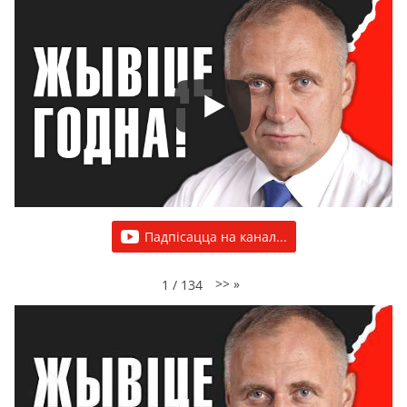
Падпісацца на канал...
>>
»
1
/
134