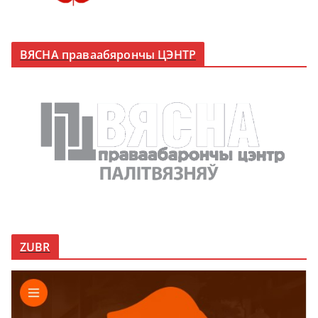
ВЯСНА праваабярончы ЦЭНТР
ZUBR