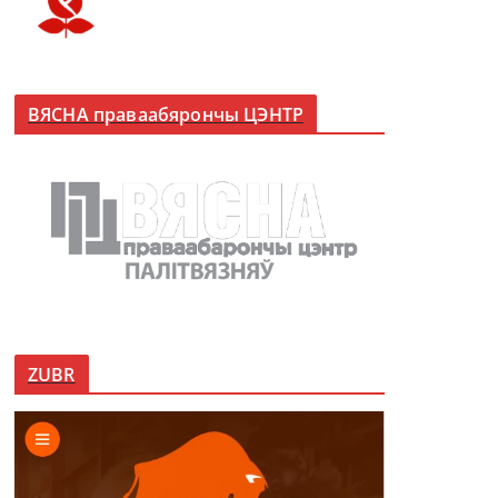
ВЯСНА праваабярончы ЦЭНТР
ZUBR