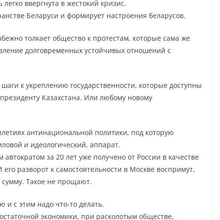
 легко ввергнута в жестокий кризис.
анстве Беларуси и формирует настроения беларусов.
збежно толкает общество к протестам, которые сама же
авление долговременных устойчивых отношений с
е шаги к укреплению государственности, которые доступны
президенту Казахстана. Или любому новому
тилетиях антинациональной политики, под которую
иловой и идеологический, аппарат.
 автократом за 20 лет уже получено от России в качестве
 его разворот к самостоятельности в Москве воспримут,
 сумму. Такое не прощают.
 и с этим надо что-то делать.
достаточной экономики, при расколотым обществе,