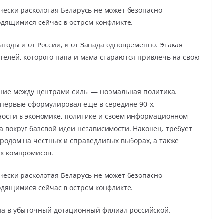
чески расколотая Беларусь не может безопасно
одящимися сейчас в остром конфликте.
годы и от России, и от Запада одновременно. Этакая
телей, которого папа и мама стараются привлечь на свою
ние между центрами силы — нормальная политика.
впервые сформулировал еще в середине 90-х.
ьности в экономике, политике и своем информационном
 вокруг базовой идеи независимости. Наконец, требует
ародом на честных и справедливых выборах, а также
х компромисов.
чески расколотая Беларусь не может безопасно
одящимися сейчас в остром конфликте.
а в убыточный дотационный филиал российской.