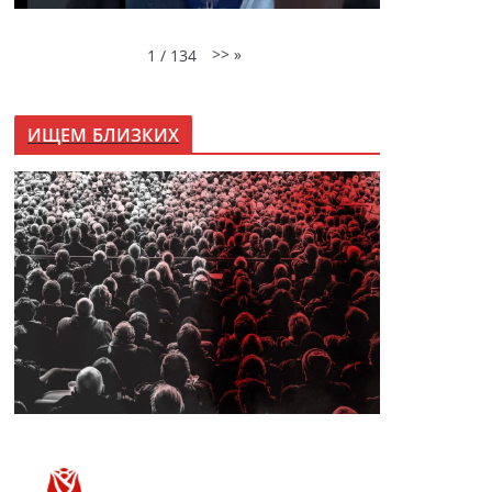
>>
»
1
/
134
ИЩЕМ БЛИЗКИХ