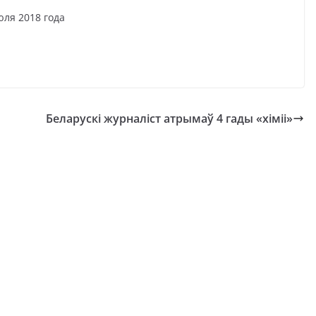
018 года
Беларускі журналіст атрымаў 4 гады «хіміі»