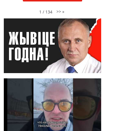
>>
»
1
/
134