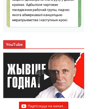
YouTube
Падпісацца на канал...