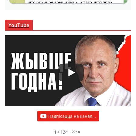
YouTube
Падпісацца на канал...
>>
»
1
/
134