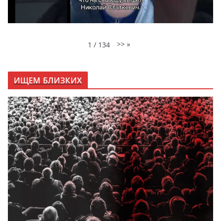
>>
»
1
/
134
ИЩЕМ БЛИЗКИХ