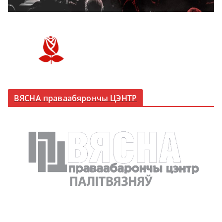
ВЯСНА праваабярончы ЦЭНТР