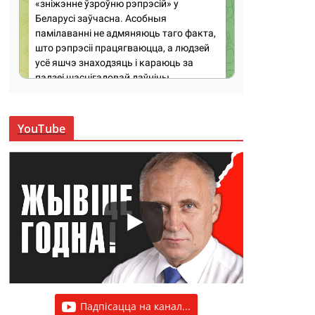
YouTube
Падпісацца на канал...