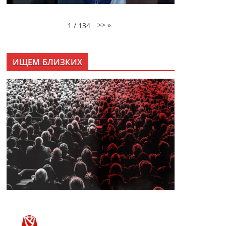
>>
»
1
/
134
ИЩЕМ БЛИЗКИХ