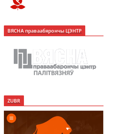
ВЯСНА праваабярончы ЦЭНТР
ZUBR