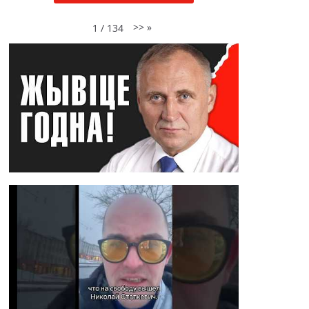
>>
»
1
/
134