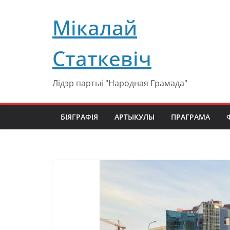
Перейти
Мікалай
к
содержимому
Статкевіч
Лідэр партыі "Народная Грамада"
БІЯГРАФІЯ
АРТЫКУЛЫ
ПРАГРАМА