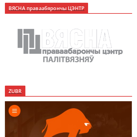
ВЯСНА праваабярончы ЦЭНТР
ZUBR