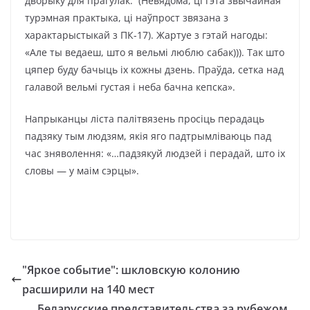
дворыку для прагулак. (Невядома, ці гэта звычайная
турэмная практыка, ці наўпрост звязана з
характарыстыкай з ПК-17). Жартуе з гэтай нагоды:
«Але ты ведаеш, што я вельмі люблю сабак))). Так што
цяпер буду бачыць іх кожны дзень. Праўда, сетка над
галавой вельмі густая і неба бачна кепска».
Напрыканцы ліста палітвязень просіць перадаць
падзяку тым людзям, якія яго падтрымліваюць пад
час зняволення: «…падзякуй людзей і перадай, што іх
словы — у маім сэрцы».
"Яркое событие": шкловскую колонию
расширили на 140 мест
Беларусские представительства за рубежом