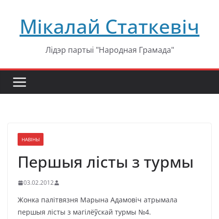
Перейти
Мікалай Статкевіч
к
содержимому
Лідэр партыі "Народная Грамада"
НАВІНЫ
Першыя лісты з турмы
03.02.2012
Жонка палітвязня Марына Адамовіч атрымала
першыя лісты з магілёўскай турмы №4.