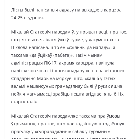
Лісты былі напісаныя адразу па выхадзе з карцэра
24-25 студзеня.
Мікалай Статкевіч паведаміў, у прыватнасці, пра тое,
што, як высветлілася ўжо ў турме, у дакументах са
Шклова напісана, што ён «схільны да нападу», а
таксама «да ўцёкаў (пабега)». Такім чынам,
адміністрацыя ПК-17, акрамя карцэра, пакінула
палітвязню яшчэ і іншыя «падарункі на развітанне».
Спадарыня Марына мяркуе, што, «калі б у гэтых
вельмі нешаноўных грамадзянаў былі ў руках яшчэ
нейкія магчымасці зрабіць нешта агіднае, яны б і іх
скарысталі»…
Мікалай Статкевіч паведамляе таксама пра ўмовы
ўтрымання, пра тое, што мае гадзінную штодзённую
прагулку ў «суправаджэнні» сабак у турэмным