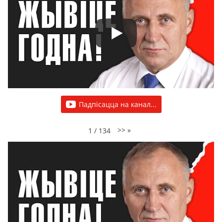
Падпісацца на канал...
>>
»
1
/
134