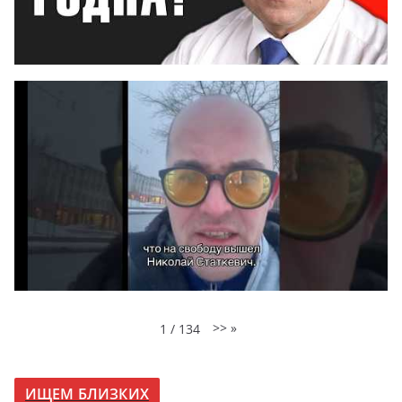
>>
»
1
/
134
ИЩЕМ БЛИЗКИХ