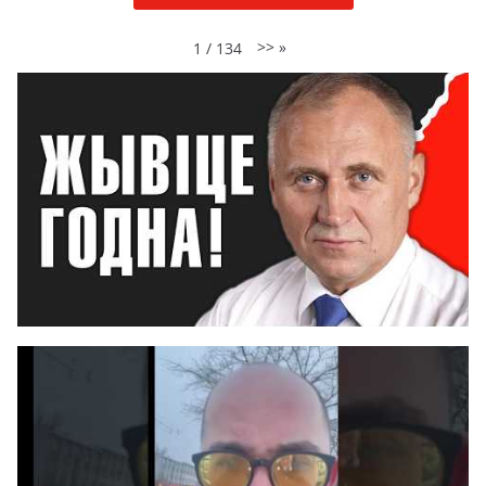
>>
»
1
/
134