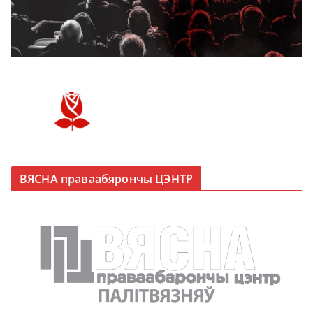
ВЯСНА праваабярончы ЦЭНТР