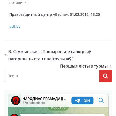
позициях.
Правозащитный центр «Весна», 01.02.2012, 13:20
udf.by
В. Стужынская: "Пашырэньне санкцыяў
пагоршыць стан палітвязьняў"
Першыя лісты з турмы