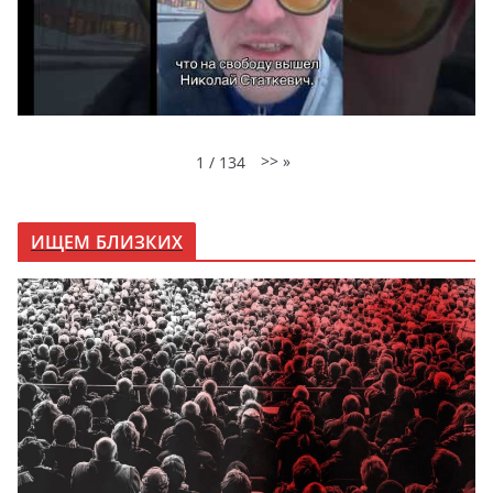
>>
»
1
/
134
ИЩЕМ БЛИЗКИХ