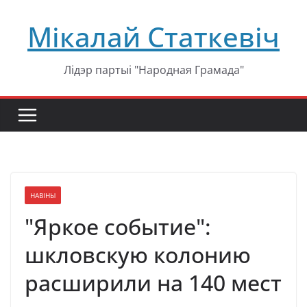
Перейти
Мікалай Статкевіч
к
содержимому
Лідэр партыі "Народная Грамада"
НАВІНЫ
"Яркое событие":
шкловскую колонию
расширили на 140 мест