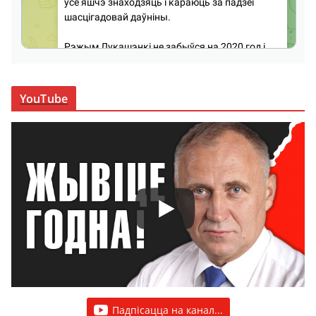
YouTube
Падпісацца на канал...