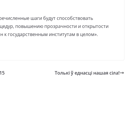
речисленные шаги будут способствовать
цедур, повышению прозрачности и открытости
н к государственным институтам в целом».
15
Толькі ў еднасці нашая сіла!
я