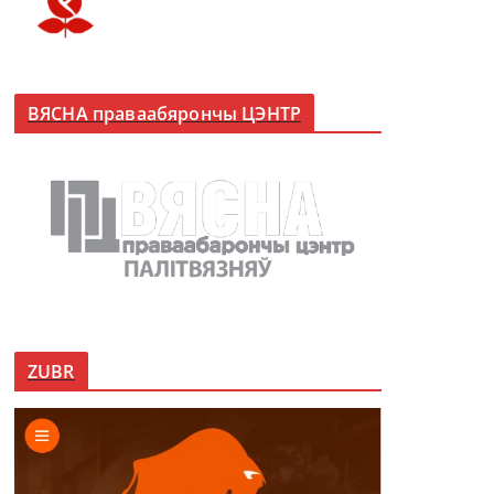
ВЯСНА праваабярончы ЦЭНТР
ZUBR