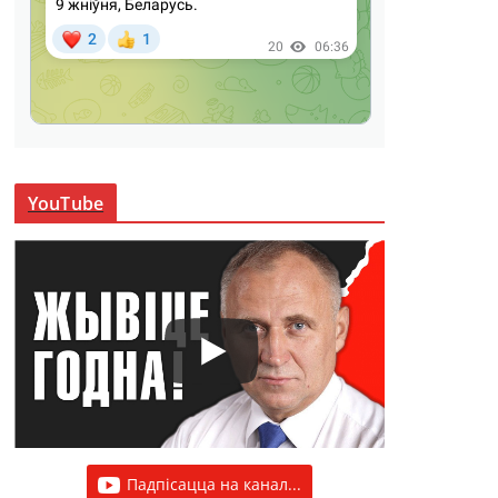
YouTube
Падпісацца на канал...