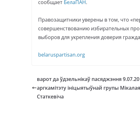
сообщает
БелаПАН
.
Правозащитники уверены в том, что «пе
совершенствованию избирательных про
выборов для укрепления доверия гражда
belaruspartisan.org
варот да ўдзельнікаў пасяджэння 9.07.20
аргкамітэту ініцыятыўнай групы Мікала
Статкевіча