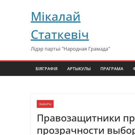
Перейти
Мікалай
к
содержимому
Статкевіч
Лідэр партыі "Народная Грамада"
БІЯГРАФІЯ
АРТЫКУЛЫ
ПРАГРАМА
ВЫБАРЫ
Правозащитники пр
прозрачности выбо