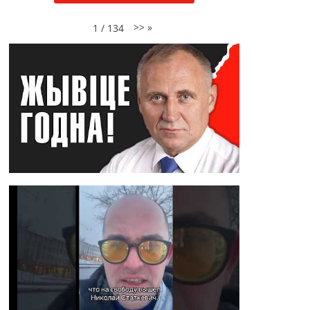
>>
»
1
/
134