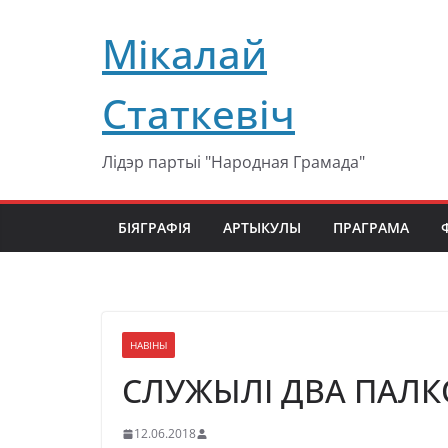
Перейти
Мікалай
к
содержимому
Статкевіч
Лідэр партыі "Народная Грамада"
БІЯГРАФІЯ
АРТЫКУЛЫ
ПРАГРАМА
НАВІНЫ
СЛУЖЫЛІ ДВА ПАЛКО
12.06.2018