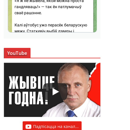
YouTube
Падпісацца на канал...