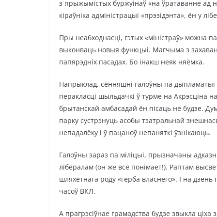
з прыжымістых буржуінаў «на ўратаванне ад н
кіраўніка адміністрацыі «прэзідэнта», ён у лі
Пры неабходнасці, гэтых «міністраў» можна п
выконваць новыя функцыі. Магчыма з захава
папярэдніх пасадах. Бо інакш неяк няёмка.
Напрыклад, сённяшні галоўны па дыпламатыі 
перакласці шыльдачкі ў турме на Акрэсціна на
брытанскай амбасадай ён пісаць не будзе. Ду
парку сустрэнуць асобы тэатральнай знешнасц
непадалёку і ў пацаноў непаняткі ўзнікаюць.
Галоўны зараз па міліцыі, прызначаны адказ
лібералам (он же все понімает!). Раптам высв
шляхетнага роду «герба власнего». І на дзень
часоў ВКЛ.
А прагрэсіўнае грамадства будзе звыкла ціха 