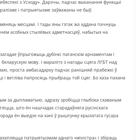
ебяспекі з Усходу». Дарэчы, падчас выканання функцыі
бералізме і патрыятызме заўважаны не быў.
амяняць месцамі. І тады яны гэтак жа аддана пачнуць
ннем асобных стылёвых адметнасцяў, набытых на
загадае ўпрыгожыць дубінкі паганскім арнаментам і
 беларускую мову. І маралітэ з нагоды сцяга ЛГБТ над
маю, проста амбасадарку падчас ранішняй прабежкі ў
і і ветліва папросяць прыбраць той сцяг. Бо хаза пахана
ным за дыпламатыю, адразу зробіцца глыбока схаваным
етліцца, што ён нашчадак старадаўняга русінскага
 горада ён выедзе на кані ў рыштунку крылатага гусара
захапляцца патрыятызмам аднаго «міністра» і збіраць