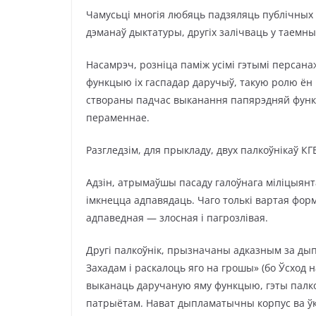
Чамусьці многія любяць падзяляць публічных
дэманаў дыктатуры, другіх залічваць у таемны
Насамрэч, розніца паміж усімі гэтымі персан
функцыю іх гаспадар даручыў, такую ролю ён і
створаны падчас выканання папярэдняй функц
пераменнае.
Разгледзім, для прыкладу, двух палкоўнікаў К
Адзін, атрымаўшы пасаду галоўнага міліцыянта
імкнецца адпавядаць. Чаго толькі вартая форм
адпаведная — злосная і пагрозлівая.
Другі палкоўнік, прызначаны адказным за ды
Захадам і раскалоць яго на грошы» (бо Ўсход н
выканаць даручаную яму функцыю, гэты палкоўн
патрыётам. Нават дыпламатычны корпус ва ўк