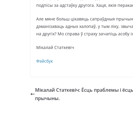
подпісы за адстаўку другога. Хаця, якія перак
Але мяне больш цікавяць сапраўдныя прычын
дэманізаваць адных халопаў, у тым ліку, звыча
на другіх? Мо справа ў страху зачапіць асобу і
Мікалай Статкевіч 11 ч
Фэйсбук
Мікалай Статкевіч: Ёсць праблемы і ёсць
прычыны.