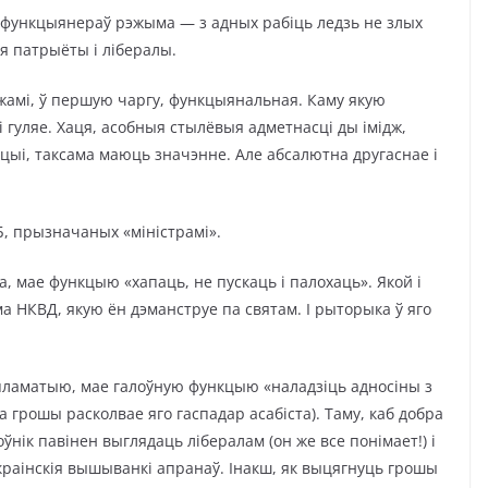
 функцыянераў рэжыма — з адных рабіць ледзь не злых
я патрыёты і лібералы.
ажамі, ў першую чаргу, функцыянальная. Каму якую
 гуляе. Хаця, асобныя стылёвыя адметнасці ды імідж,
ыі, таксама маюць значэнне. Але абсалютна другаснае і
ГБ, прызначаных «міністрамі».
, мае функцыю «хапаць, не пускаць і палохаць». Якой і
а НКВД, якую ён дэманструе па святам. І рыторыка ў яго
пламатыю, мае галоўную функцыю «наладзіць адносіны з
а грошы расколвае яго гаспадар асабіста). Таму, каб добра
ік павінен выглядаць лібералам (он же все понімает!) і
раінскія вышыванкі апранаў. Інакш, як выцягнуць грошы