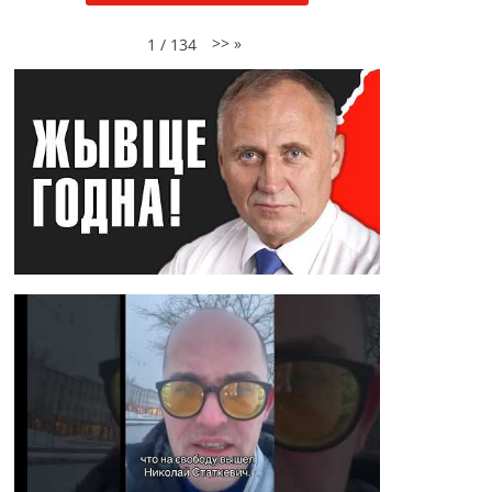
>>
»
1
/
134