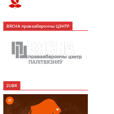
ВЯСНА праваабярончы ЦЭНТР
ZUBR