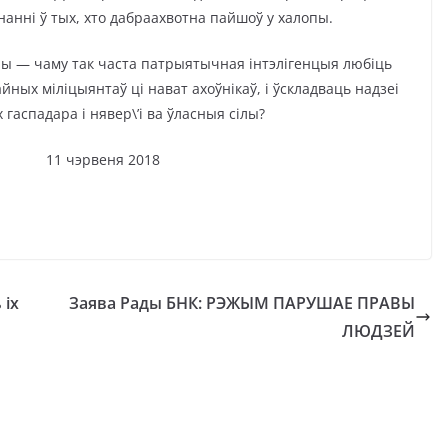
ананні ў тых, хто дабраахвотна пайшоў у халопы.
ы — чаму так часта патрыятычная інтэлігенцыя любіць
йных міліцыянтаў ці нават ахоўнікаў, і ўскладваць надзеі
х гаспадара і нявер\’і ва ўласныя сілы?
эрвеня 2018
 іх
Заява Рады БНК: РЭЖЫМ ПАРУШАЕ ПРАВЫ
ЛЮДЗЕЙ