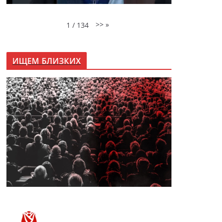
>>
»
1
/
134
ИЩЕМ БЛИЗКИХ