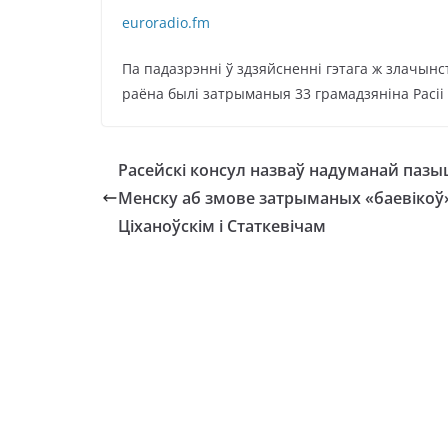
euroradio.fm
Па падазрэнні ў здзяйсненні гэтага ж злачынс
раёна былі затрыманыя 33 грамадзяніна Расіі
Расейскі консул назваў надуманай паз
Менску аб змове затрыманых «баевікоў
Ціханоўскім і Статкевічам