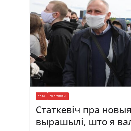
2020
ПАЛІТВЯЗНІ
Статкевіч пра новыя
вырашылі, што я ва