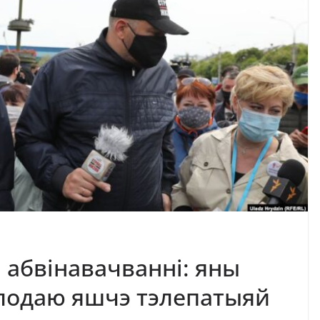
 абвінавачванні: яны
лодаю яшчэ тэлепатыяй