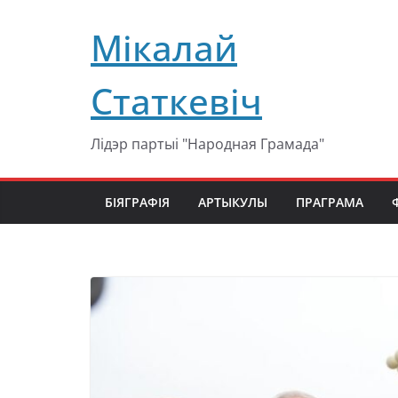
Перейти
Мікалай
к
содержимому
Статкевіч
Лідэр партыі "Народная Грамада"
БІЯГРАФІЯ
АРТЫКУЛЫ
ПРАГРАМА