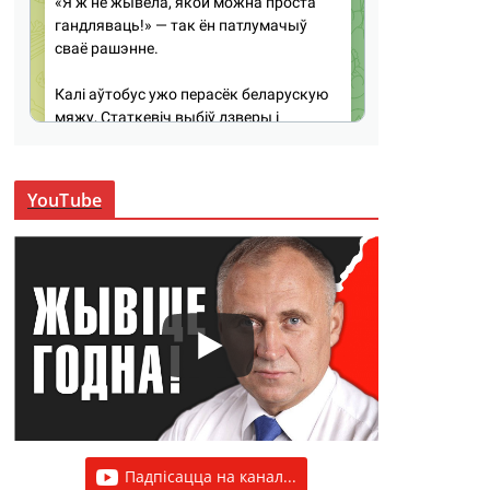
YouTube
Падпісацца на канал...