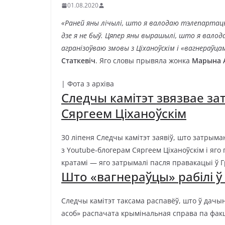
01.08.2020
«Раней яны лічылі, што я валодаю тэлепартацыяй
дзе я не быў. Цяпер яны вырашылі, што я валода
агранізоўваю змовы з Ціханоўскім і «вагнераўца
Статкевіч
. Яго словы прывяла жонка
Марына 
| Фота з архіва
Следчы камітэт звязвае з
Сяргеем Ціханоўскім
30 ліпеня Следчы камітэт заявіў, што затрым
з Youtube-блогерам Сяргеем Ціханоўскім і яго 
кратамі — яго затрымалі пасля правакацыі ў Г
Што «вагнераўцы» рабілі ў 
Следчы камітэт таксама распавёў, што ў дачын
асоб» распачата крымінальная справа па факц