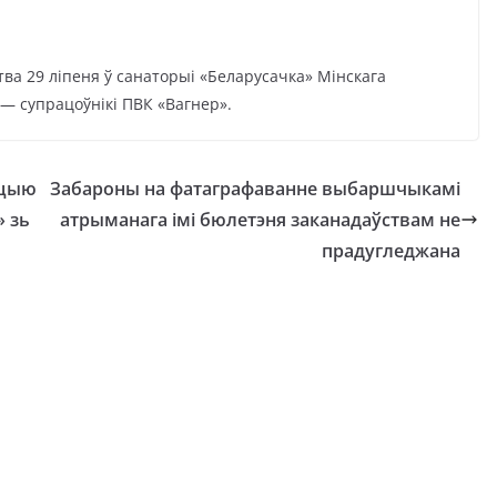
тва 29 ліпеня ў санаторыі «Беларусачка» Мінскага
 — супрацоўнікі ПВК «Вагнер».
ыцыю
Забароны на фатаграфаванне выбаршчыкамі
» зь
атрыманага імі бюлетэня заканадаўствам не
прадугледжана