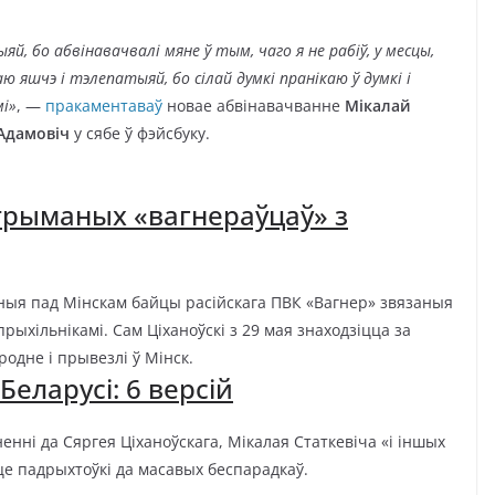
, бо абвінавачвалі мяне ў тым, чаго я не рабіў, у месцы,
ю яшчэ і тэлепатыяй, бо сілай думкі пранікаю ў думкі і
мі»
, —
пракаментаваў
новае абвінавачванне
Мікалай
Адамовіч
у сябе ў фэйсбуку.
атрыманых «вагнераўцаў» з
аныя пад Мінскам байцы расійскага ПВК «Вагнер» звязаныя
прыхільнікамі. Сам Ціханоўскі з 29 мая знаходзіцца за
родне і прывезлі ў Мінск.
Беларусі: 6 версій
енні да Сяргея Ціханоўскага, Мікалая Статкевіча «і іншых
е падрыхтоўкі да масавых беспарадкаў.