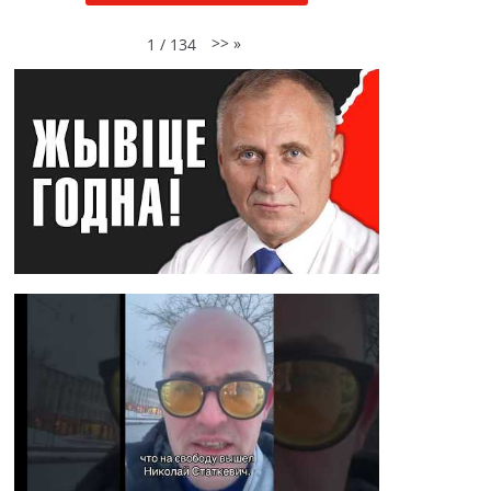
>>
»
1
/
134