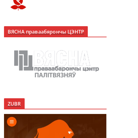
ВЯСНА праваабярончы ЦЭНТР
ZUBR