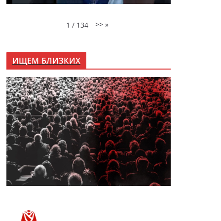
>>
»
1
/
134
ИЩЕМ БЛИЗКИХ