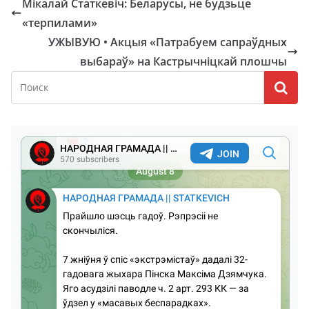
Мікалай Статкевіч: Беларусы, не будзьце
«терпилами»
УЖЫВУЮ • Акцыя «Патрабуем сапраўдных
выбараў» на Кастрычніцкай плошчы