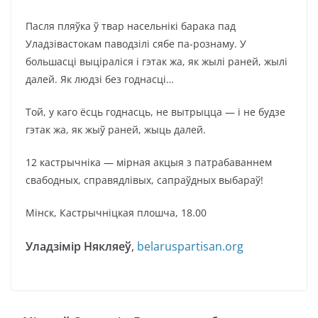
Пасля пляўка ў твар насельнікі барака пад
Уладзівастокам паводзілі сябе па-рознаму. У
большасці выціраліся і гэтак жа, як жылі раней, жылі
далей. Як людзі без годнасці…
Той, у каго ёсць годнасць, не вытрыцца — і не будзе
гэтак жа, як жыў раней, жыць далей.
12 кастрычніка — мірная акцыя з патрабаваннем
свабодных, справядлівых, сапраўдных выбараў!
Мінск, Кастрычніцкая плошча, 18.00
Уладзімір Някляеў
,
belaruspartisan.org