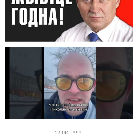
>>
»
1
/
134