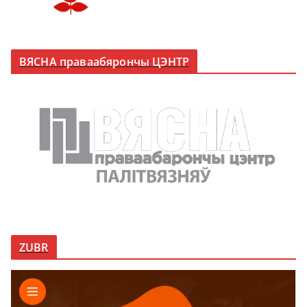
ВЯСНА праваабярончы ЦЭНТР
ZUBR