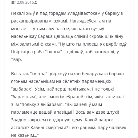
12.09.2016
Некалі жыў я пад горадам Уладзівастокам у бараку з
расканваіраванымі зэкамі. Наглядзеўся там на
многае — у тым ліку на тое, як пахан вучыў
насельнікаў барака цвіркаць слінай скрозь шчыліну
між залатымі фіксамі. “Ну што ты плюеш, як вярблюд?
Цвіркаць трэба “ізячна”. І цвіркаў, каб запомнілі, у
твар.
Вось так “ізячна” цвіркнуў пахан беларускага барака
ягоным насельнікам на сёлетніх парламенцкіх
“выбарах”. Усім, найперш палітыкам. І не толькі
“барачным”, але і многім еўрапейскім, якія таньчылі
з ім “польку з выбарамі”. “Вы хацелі ў маім
парламенце вашай апазіцыі? Вось вам дзве штукі!
Заадно закрыем гендарную цему. Какой вапрос
астался? Казьні смертнай? І его рашым, пару чалавек
не казьнім…”