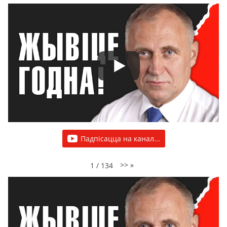
Падпісацца на канал...
>>
»
1
/
134