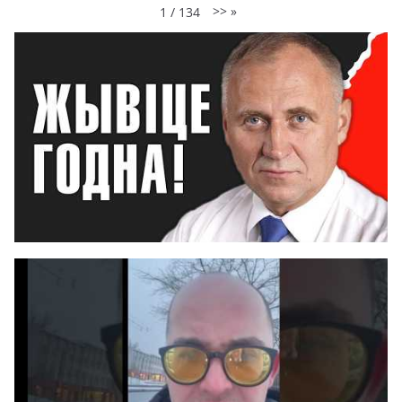
>>
»
1
/
134