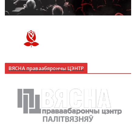
ВЯСНА праваабярончы ЦЭНТР