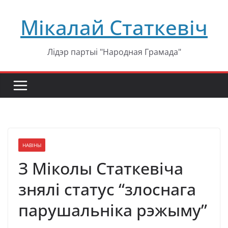
Перейти
Мікалай Статкевіч
к
содержимому
Лідэр партыі "Народная Грамада"
НАВІНЫ
З Міколы Статкевіча
знялі статус “злоснага
парушальніка рэжыму”