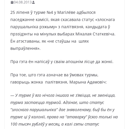
04.08.2013
25 ліпеня ў турме №4 у Магілёве адбылося
паседжанне камісіі, якая скасавала статус «злоснага
парушальніка рэжыму» з палітвязня, кандыдата ў
прэзідэнты на мінулых выбарах Мікалая Статкевіча.
Ён атэставаны, як «не стаўшы на шлях
выпраўлення».
Пра гэта ён напісаў у сваім апошнім лісце да жонкі.
Пра тое, што гэта азначае ва ўмовах турмы,
гаворыць жонка палітвязня, Марына Адамовіч:
— У турме ў яго нічога іншага не з’явіцца, не зменіцца,
турма застаецца турмой. Адзінае, што статус
“злоснага парушальніка” дае зняволенаму, быў бы ён у
турме ці ў калоніі, права на “атаварку” ўсяго толькі на
100 тысяч рублёў у месяц, а калі гэты статус