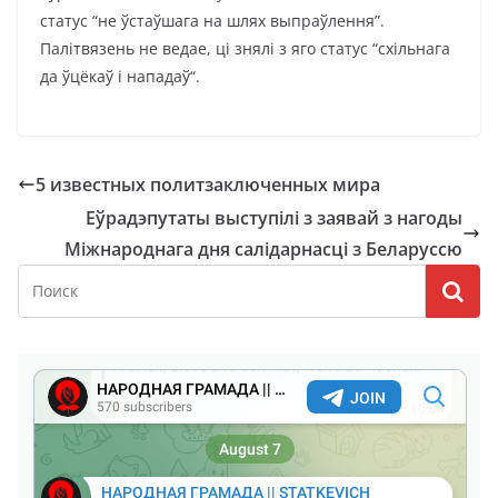
статус “не ўстаўшага на шлях выпраўлення”.
Палітвязень не ведае, ці знялі з яго статус “схільнага
да ўцёкаў і нападаў“.
5 известных политзаключенных мира
Еўрадэпутаты выступілі з заявай з нагоды
Міжнароднага дня салідарнасці з Беларуссю