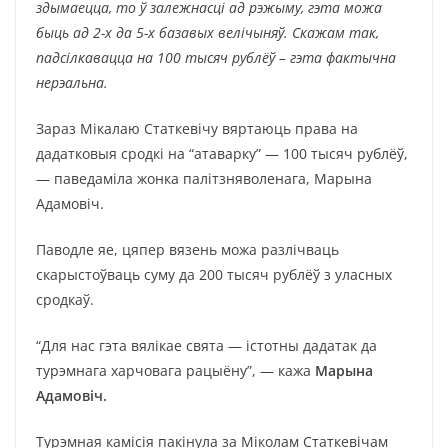
здымаецца, то ў залежнасці ад рэжыму, гэта можа
быць ад 2-х да 5-х базавых велічыняў. Скажам так,
падсілкавацца на 100 тысяч рублёў – гэта фактычна
нерэальна.
Зараз Мікалаю Статкевічу вяртаюць права на
дадатковыя сродкі на “атаварку” — 100 тысяч рублёў,
— паведаміла жонка палітзняволенага, Марына
Адамовіч.
Паводле яе, цяпер вязень можа разлічваць
скарыстоўваць суму да 200 тысяч рублёў з уласных
сродкаў.
“Для нас гэта вялікае свята — істотны дадатак да
турэмнага харчовага рацыёну”, — кажа
Марына
Адамовіч.
Турэмная камісія пакінула за Міколам Статкевічам