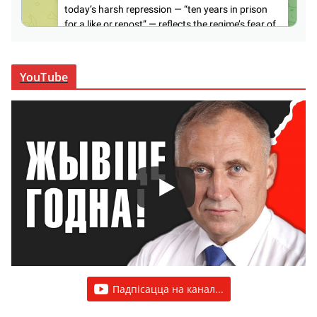
YouTube
Падпісацца на канал...