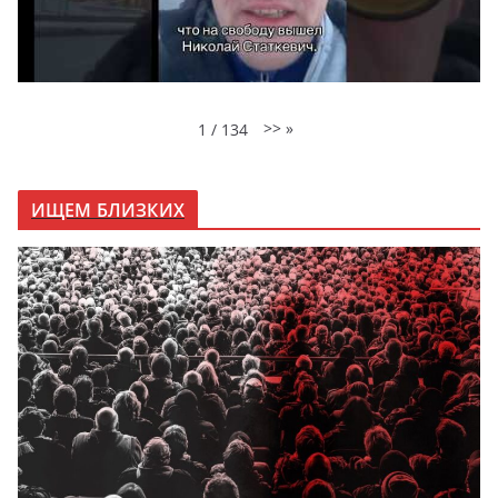
>>
»
1
/
134
ИЩЕМ БЛИЗКИХ